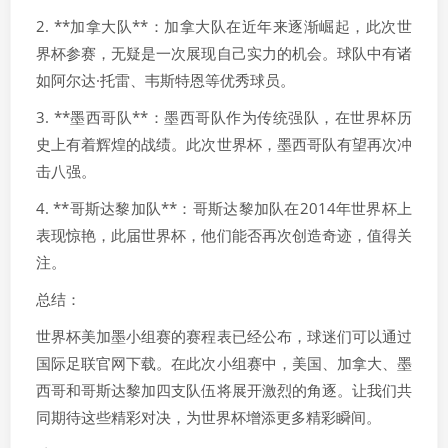
2. **加拿大队**：加拿大队在近年来逐渐崛起，此次世
界杯参赛，无疑是一次展现自己实力的机会。球队中有诸
如阿尔达·托雷、韦斯特恩等优秀球员。
3. **墨西哥队**：墨西哥队作为传统强队，在世界杯历
史上有着辉煌的战绩。此次世界杯，墨西哥队有望再次冲
击八强。
4. **哥斯达黎加队**：哥斯达黎加队在2014年世界杯上
表现惊艳，此届世界杯，他们能否再次创造奇迹，值得关
注。
总结：
世界杯美加墨小组赛的赛程表已经公布，球迷们可以通过
国际足联官网下载。在此次小组赛中，美国、加拿大、墨
西哥和哥斯达黎加四支队伍将展开激烈的角逐。让我们共
同期待这些精彩对决，为世界杯增添更多精彩瞬间。