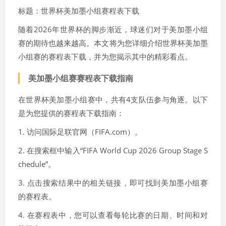
标题：世界杯美加墨小组赛程表下载
随着2026年世界杯的脚步渐近，球迷们对于美加墨小组
赛的期待也越来越高。本文将为您详细介绍世界杯美加墨
小组赛的赛程表下载，并为您揭示其中的精彩看点。
美加墨小组赛赛程表下载指南
在世界杯美加墨小组赛中，共有4支队伍参与角逐。以下
是为您提供的赛程表下载指南：
1. 访问国际足联官网（FIFA.com）。
2. 在搜索框中输入“FIFA World Cup 2026 Group Stage S
chedule”。
3. 点击搜索结果中的相关链接，即可找到美加墨小组赛
的赛程表。
4. 在赛程表中，您可以查看每轮比赛的日期、时间和对