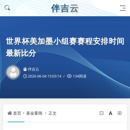
伴吉云
世界杯美加墨小组赛赛程安排时间
最新比分
伴吉云
2026-06-04 15:03:14
134阅读
首页
基金要闻
正文