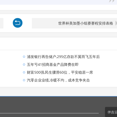
世界杯美加墨小组赛赛程安排表格
浦发银行再告储户,295亿存款不翼而飞五年后
五年亏41招商基金产品降费在即
财富500强,民生骤滑60位，平安稳居一席
汽零企业业绩,冷暖不均，成本竞争夹击
伴吉