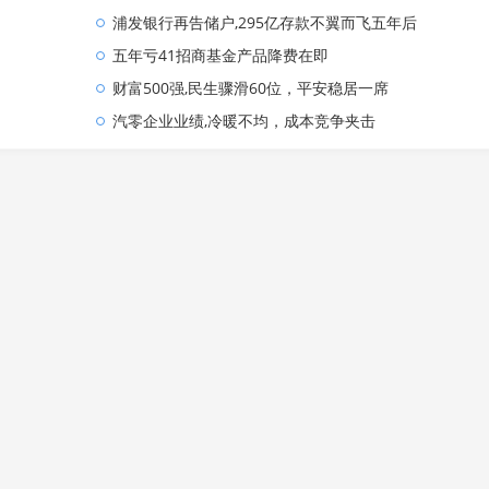
浦发银行再告储户,295亿存款不翼而飞五年后
五年亏41招商基金产品降费在即
财富500强,民生骤滑60位，平安稳居一席
汽零企业业绩,冷暖不均，成本竞争夹击