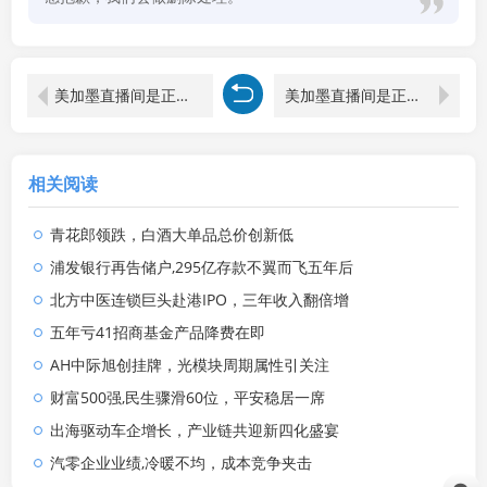
美加墨直播间是正品吗知乎推荐
美加墨直播间是正品吗知乎文章下载
相关阅读
青花郎领跌，白酒大单品总价创新低
浦发银行再告储户,295亿存款不翼而飞五年后
北方中医连锁巨头赴港IPO，三年收入翻倍增
五年亏41招商基金产品降费在即
AH中际旭创挂牌，光模块周期属性引关注
财富500强,民生骤滑60位，平安稳居一席
出海驱动车企增长，产业链共迎新四化盛宴
汽零企业业绩,冷暖不均，成本竞争夹击