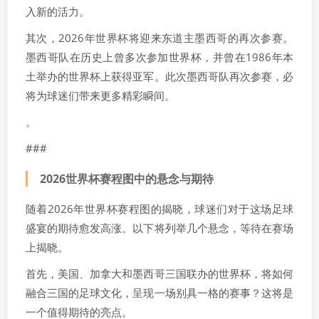
入新的活力。
其次，2026年世界杯将迎来东道主墨西哥的再次参赛。
墨西哥队在历史上曾多次参加世界杯，并曾在1986年本
土举办的世界杯上获得亚军。此次墨西哥队再次参赛，必
将为球迷们带来更多精彩瞬间。
。
###
2026世界杯赛程图中的悬念与期待
随着2026年世界杯赛程图的揭晓，球迷们对于这场足球
盛宴的期待愈发高涨。以下将列举几个悬念，等待在赛场
上揭晓。
首先，美国、加拿大和墨西哥三国联办的世界杯，将如何
融合三国的足球文化，呈现一场别具一格的赛事？这将是
一个值得期待的亮点。