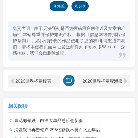
海报
分享
免责声明：由于无法甄别是否为投稿用户创作以及文章的准
确性,本站尊重并保护知识产权，根据《信息网络传播权保
护条例》，如我们转载的作品侵犯了您的权利,请您通知我
们，请将本侵权页面网址发送邮件到qingge@88.com，深
感抱歉，我们会做删除处理。
2026世界杯赛程表
2026世界杯赛程海报
相关阅读
青花郎领跌，白酒大单品总价创新低
浦发银行再告储户,295亿存款不翼而飞五年后