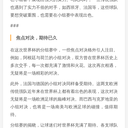
也遇到了实力不俗的对手，如西班牙、法国等，这些球队
要想突破重围，也需要在小组赛中表现出色。
###
焦点对决，期待已久
在这次世界杯的分组赛中，一些焦点对决格外引人注目。
例如，阿根廷与荷兰的小组对决，双方曾在世界杯历史上
多次交手，每一次都充满了激情和火花。这次再次相遇，
无疑将是一场精彩的对决。
此外，法国与德国的小组对决同样备受期待。这两支欧洲
传统强队近年来在世界杯上都有着出色的表现，这次对决
无疑将是一场欧洲足球的巅峰对决。而巴西与克罗地亚的
小组对决，也将是一场南美与欧洲足球的碰撞，值得期
待。
分组赛的揭晓，让球迷们对世界杯充满了期待。各支球队