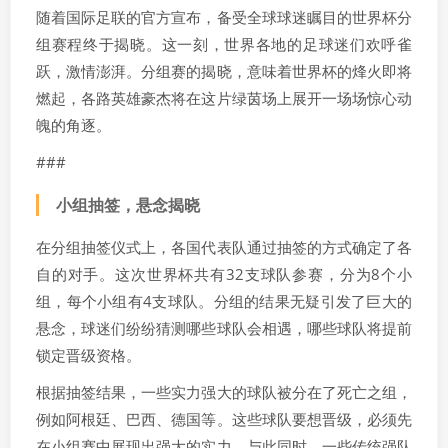
随着国际足联的官方宣布，备受全球球迷瞩目的世界杯分
组赛程终于揭晓。这一刻，世界各地的足球迷们欢呼雀
跃，激情澎湃。分组赛的揭晓，意味着世界杯的烽火即将
燃起，各路英雄豪杰将在这片绿茵场上展开一场场惊心动
魄的角逐。
###
小组抽签，悬念揭晓
在分组抽签仪式上，各国代表队通过抽签的方式确定了各
自的对手。这次世界杯共有32支球队参赛，分为8个小
组，每个小组有4支球队。分组的结果无疑引发了巨大的
悬念，球迷们纷纷猜测哪些球队会相遇，哪些球队将提前
锁定晋级资格。
根据抽签结果，一些实力强大的球队被分在了死亡之组，
例如阿根廷、巴西、德国等。这些球队要想晋级，必须先
在小组赛中展现出强大的实力。与此同时，一些传统强队