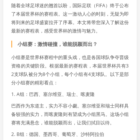
随着全球足球迷的翘首以盼，国际足联（FIFA）终于公布
了本届世界杯的赛程表。这一激动人心的时刻，无疑为即
将到来的足球盛宴拉开了序幕。本文将带您深入了解这份
最新的赛程表，感受世界杯的激情与魅力。
小组赛：激情碰撞，谁能脱颖而出？
小组赛是世界杯赛程中的重头戏，也是各国球队争夺晋级
资格的关键阶段。根据最新的赛程表，本届世界杯共有3
2支球队被分为8个小组，每个小组有4支球队。以下是部
分小组赛的精彩看点：
1. A组：巴西、塞尔维亚、瑞士、喀麦隆
巴西作为东道主，实力不容小觑。塞尔维亚和瑞士同样具
备较强的实力，而喀麦隆则有望成为小组黑马。这场小组
赛将充满悬念，谁能脱颖而出，让我们拭目以待。
2. B组：德国、墨西哥、葡萄牙、沙特阿拉伯