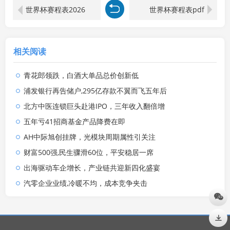
世界杯赛程表2026
世界杯赛程表pdf
相关阅读
青花郎领跌，白酒大单品总价创新低
浦发银行再告储户,295亿存款不翼而飞五年后
北方中医连锁巨头赴港IPO，三年收入翻倍增
五年亏41招商基金产品降费在即
AH中际旭创挂牌，光模块周期属性引关注
财富500强,民生骤滑60位，平安稳居一席
出海驱动车企增长，产业链共迎新四化盛宴
汽零企业业绩,冷暖不均，成本竞争夹击