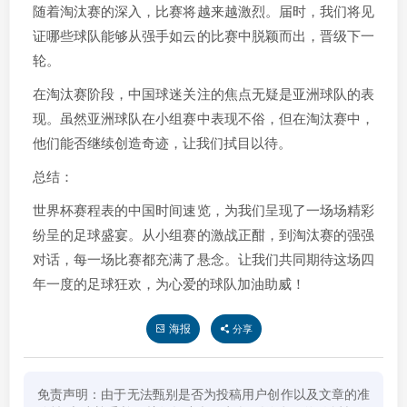
随着淘汰赛的深入，比赛将越来越激烈。届时，我们将见
证哪些球队能够从强手如云的比赛中脱颖而出，晋级下一
轮。
在淘汰赛阶段，中国球迷关注的焦点无疑是亚洲球队的表
现。虽然亚洲球队在小组赛中表现不俗，但在淘汰赛中，
他们能否继续创造奇迹，让我们拭目以待。
总结：
世界杯赛程表的中国时间速览，为我们呈现了一场场精彩
纷呈的足球盛宴。从小组赛的激战正酣，到淘汰赛的强强
对话，每一场比赛都充满了悬念。让我们共同期待这场四
年一度的足球狂欢，为心爱的球队加油助威！
海报
分享
免责声明：由于无法甄别是否为投稿用户创作以及文章的准