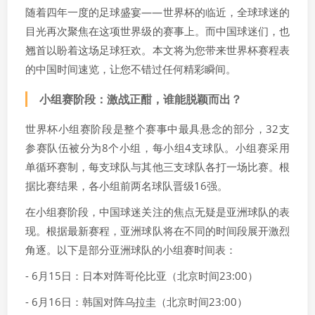
随着四年一度的足球盛宴——世界杯的临近，全球球迷的
目光再次聚焦在这项世界级的赛事上。而中国球迷们，也
翘首以盼着这场足球狂欢。本文将为您带来世界杯赛程表
的中国时间速览，让您不错过任何精彩瞬间。
小组赛阶段：激战正酣，谁能脱颖而出？
世界杯小组赛阶段是整个赛事中最具悬念的部分，32支
参赛队伍被分为8个小组，每小组4支球队。小组赛采用
单循环赛制，每支球队与其他三支球队各打一场比赛。根
据比赛结果，各小组前两名球队晋级16强。
在小组赛阶段，中国球迷关注的焦点无疑是亚洲球队的表
现。根据最新赛程，亚洲球队将在不同的时间段展开激烈
角逐。以下是部分亚洲球队的小组赛时间表：
- 6月15日：日本对阵哥伦比亚（北京时间23:00）
- 6月16日：韩国对阵乌拉圭（北京时间23:00）