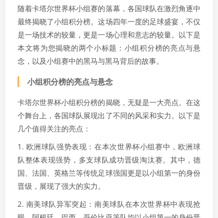
随着卡塔尔世界杯小组赛的落幕，各国球队在激烈角逐中
最终揭晓了小组积分榜。这场四年一度的足球盛宴，不仅
是一场技术的较量，更是一场心理和意志的较量。以下是
本文将为您揭晓的两个小标题：小组积分榜的亮点与悬
念，以及小组赛中的黑马与黑马背后的故事。
小组积分榜的亮点与悬念
卡塔尔世界杯小组积分榜的揭晓，无疑是一大亮点。在这
个舞台上，各国球队展现出了不同的风采和实力。以下是
几个值得关注的亮点：
1. 欧洲球队强势表现：在本次世界杯小组赛中，欧洲球
队整体表现强势，多支球队成功晋级淘汰赛。其中，德
国、法国、英格兰等传统足球强国更是以小组第一的身份
晋级，展现了强大的实力。
2. 南美球队异军突起：南美球队在本次世界杯中表现抢
眼，阿根廷、巴西、哥伦比亚等队均以小组第一的身份晋