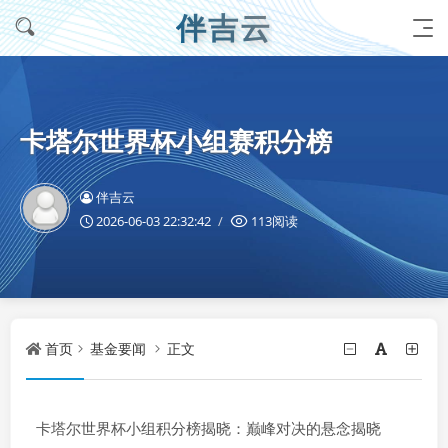
伴吉云
卡塔尔世界杯小组赛积分榜
伴吉云
2026-06-03 22:32:42
113阅读
首页
基金要闻
正文
卡塔尔世界杯小组积分榜揭晓：巅峰对决的悬念揭晓