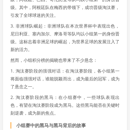
级。其中，阿根廷队在梅西的带领下，成功晋级淘汰赛，
引发了全球球迷的关注。
3. 非洲球队崛起：非洲球队在本次世界杯中表现出色，
尼日利亚、塞内加尔、摩洛哥等队均以小组第一的身份晋
级。这标志着非洲足球的崛起，为世界足球的发展注入了
新的活力。
然而，小组积分榜的揭晓也带来了不少悬念：
1. 淘汰赛阶段的强强对话：在淘汰赛阶段，各小组第一
将面临强强对话，谁能脱颖而出，成为最后的冠军，成为
了悬念之一。
2. 淘汰赛阶段的黑马：在小组赛中，一些球队表现出
色，有望在淘汰赛阶段成为黑马。这些黑马能否在关键时
刻逆袭，成为新的焦点。
小组赛中的黑马与黑马背后的故事