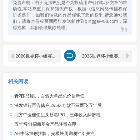
免责声明：由于无法甄别是否为投稿用户创作以及文章的准
确性,本站尊重并保护知识产权，根据《信息网络传播权保
护条例》，如我们转载的作品侵犯了您的权利,请您通知我
们，请将本侵权页面网址发送邮件到qingge@88.com，深
感抱歉，我们会做删除处理。
2026世界杯小组赛赛制
2026世界杯小组赛晋级条件
相关阅读
青花郎领跌，白酒大单品总价创新低
浦发银行再告储户,295亿存款不翼而飞五年后
北方中医连锁巨头赴港IPO，三年收入翻倍增
五年亏41招商基金产品降费在即
AH中际旭创挂牌，光模块周期属性引关注