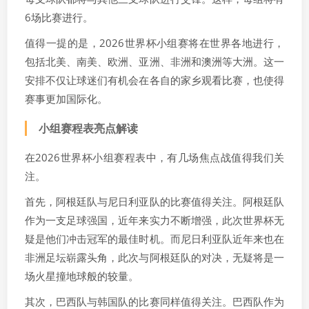
6场比赛进行。
值得一提的是，2026世界杯小组赛将在世界各地进行，
包括北美、南美、欧洲、亚洲、非洲和澳洲等大洲。这一
安排不仅让球迷们有机会在各自的家乡观看比赛，也使得
赛事更加国际化。
小组赛程表亮点解读
在2026世界杯小组赛程表中，有几场焦点战值得我们关
注。
首先，阿根廷队与尼日利亚队的比赛值得关注。阿根廷队
作为一支足球强国，近年来实力不断增强，此次世界杯无
疑是他们冲击冠军的最佳时机。而尼日利亚队近年来也在
非洲足坛崭露头角，此次与阿根廷队的对决，无疑将是一
场火星撞地球般的较量。
其次，巴西队与韩国队的比赛同样值得关注。巴西队作为