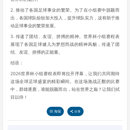
2. 推动了各国足球事业的繁荣。为了在小组赛中脱颖而
出，各国球队纷纷加大投入，提升球队实力，这有助于推
动足球事业的繁荣发展。
3. 传递了团结、友谊、拼搏的精神。世界杯小组赛程表
展现了各国足球健儿为梦想而战的精神风貌，传递了团
结、友谊、拼搏的正能量。
结语：
2026世界杯小组赛程表即将拉开序幕，让我们共同期待
这场全球足球盛宴的精彩瞬间。在这场激战正酣的比赛
中，群雄逐鹿，谁能脱颖而出，站在世界之巅？让我们拭
目以待！
海报
分享