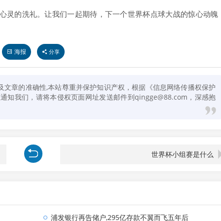
心灵的洗礼。让我们一起期待，下一个世界杯点球大战的惊心动魄
海报
分享
及文章的准确性,本站尊重并保护知识产权，根据《信息网络传播权保护
知我们，请将本侵权页面网址发送邮件到qingge@88.com，深感抱
世界杯小组赛是什么
浦发银行再告储户,295亿存款不翼而飞五年后