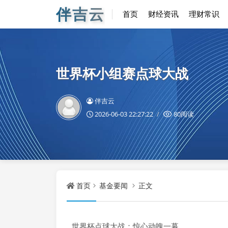
伴吉云
首页
财经资讯
理财常识
世界杯小组赛点球大战
伴吉云
2026-06-03 22:27:22
80阅读
首页
基金要闻
正文
世界杯点球大战：惊心动魄一幕