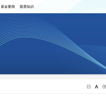
基金要闻
股票知识