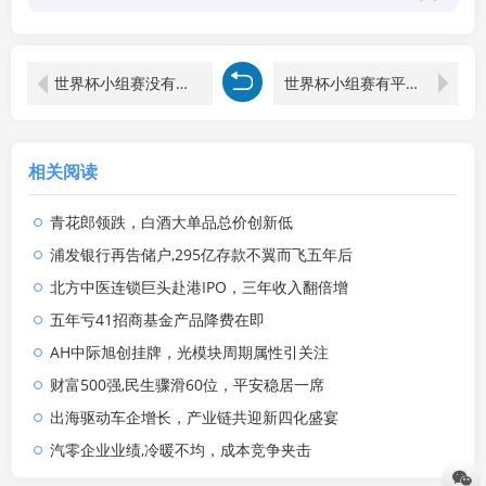
世界杯小组赛没有点球
世界杯小组赛有平局吗
相关阅读
青花郎领跌，白酒大单品总价创新低
浦发银行再告储户,295亿存款不翼而飞五年后
北方中医连锁巨头赴港IPO，三年收入翻倍增
五年亏41招商基金产品降费在即
AH中际旭创挂牌，光模块周期属性引关注
财富500强,民生骤滑60位，平安稳居一席
出海驱动车企增长，产业链共迎新四化盛宴
汽零企业业绩,冷暖不均，成本竞争夹击