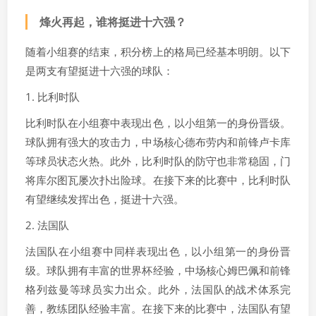
烽火再起，谁将挺进十六强？
随着小组赛的结束，积分榜上的格局已经基本明朗。以下
是两支有望挺进十六强的球队：
1. 比利时队
比利时队在小组赛中表现出色，以小组第一的身份晋级。
球队拥有强大的攻击力，中场核心德布劳内和前锋卢卡库
等球员状态火热。此外，比利时队的防守也非常稳固，门
将库尔图瓦屡次扑出险球。在接下来的比赛中，比利时队
有望继续发挥出色，挺进十六强。
2. 法国队
法国队在小组赛中同样表现出色，以小组第一的身份晋
级。球队拥有丰富的世界杯经验，中场核心姆巴佩和前锋
格列兹曼等球员实力出众。此外，法国队的战术体系完
善，教练团队经验丰富。在接下来的比赛中，法国队有望