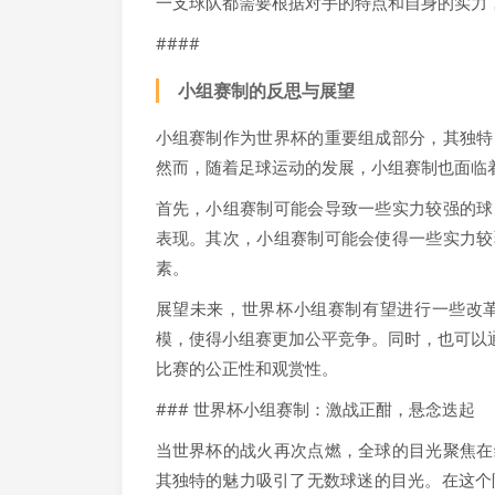
一支球队都需要根据对手的特点和自身的实力
####
小组赛制的反思与展望
小组赛制作为世界杯的重要组成部分，其独特
然而，随着足球运动的发展，小组赛制也面临
首先，小组赛制可能会导致一些实力较强的球
表现。其次，小组赛制可能会使得一些实力较
素。
展望未来，世界杯小组赛制有望进行一些改
模，使得小组赛更加公平竞争。同时，也可以
比赛的公正性和观赏性。
### 世界杯小组赛制：激战正酣，悬念迭起
当世界杯的战火再次点燃，全球的目光聚焦在
其独特的魅力吸引了无数球迷的目光。在这个