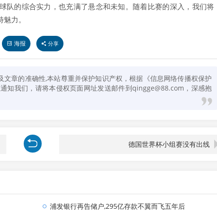
球队的综合实力，也充满了悬念和未知。随着比赛的深入，我们将
特魅力。
海报
分享
及文章的准确性,本站尊重并保护知识产权，根据《信息网络传播权保护
知我们，请将本侵权页面网址发送邮件到qingge@88.com，深感抱
德国世界杯小组赛没有出线
浦发银行再告储户,295亿存款不翼而飞五年后