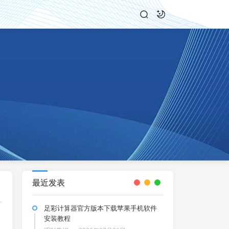
最近发表
足彩计算器官方版本下载苹果手机软件
安装教程