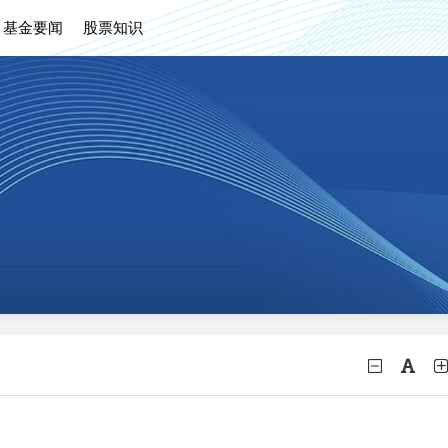
基金要闻
股票知识