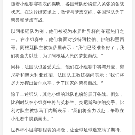
随着小组赛赛程表的揭晓，各国球队纷纷进入紧张的备战
状态。在这片绿茵场上，激情与梦想交织，各国球队为了
荣誉和梦想而战。
以阿根廷队为例，他们被视为本届世界杯的夺冠热门之
一。在小组赛中，他们将面对沙特阿拉伯、伊朗和墨西
哥。阿根廷队主教练萨里表示：“我们已经准备好了，我
们将全力以赴，为了阿根廷人民的梦想而战。”
同样，法国队也备受关注。他们在小组赛中将与丹麦、突
尼斯和澳大利亚过招。法国队主教练德尚表示：“我们将
尽力发挥出最佳水平，为了国家的荣誉而战。”
除了上述强队，其他小组的球队也纷纷展开备战。例如，
比利时队在小组赛中将与英格兰、突尼斯和伊朗交手。比
利时队主教练马丁内斯表示：“我们将全力以赴，争取在
小组赛中脱颖而出。”
世界杯小组赛赛程表的揭晓，让全球足球迷充满了期待。