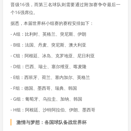
晋级16强，而第三名球队则需要通过附加赛争夺最后一
个16强席位。
据悉，本届世界杯小组赛的赛程安排如下：
- A组：比利时、英格兰、突尼斯、伊朗
- B组：法国、丹麦、突尼斯、澳大利亚
- C组：阿根廷、冰岛、克罗地亚、尼日利亚
- D组：巴西、瑞士、塞尔维亚、喀麦隆
- E组：西班牙、荷兰、塞内加尔、英格兰
- F组：德国、墨西哥、瑞典、韩国
- G组：葡萄牙、乌拉圭、加纳、韩国
- H组：阿根廷、沙特阿拉伯、伊朗、墨西哥
激情与梦想：各国球队备战世界杯