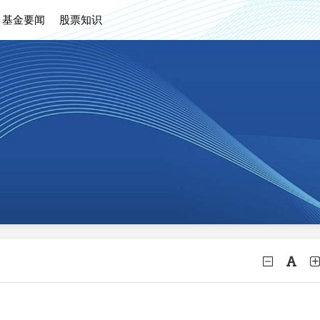
基金要闻
股票知识