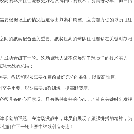
较高的球员往往能够更好地发挥自己的技术，提高进球率。而自信
需要根据场上的情况迅速做出判断和调整。应变能力强的球员往往
之间的默契配合至关重要。默契度高的球队往往能够在关键时刻相
方成功晋级下一轮。这场点球大战不仅展现了球员们的技术实力，
点球大战的总结：
重要。教练和球员需要在赛前做好充分的准备，以提高胜算。
利至关重要。球队需要加强训练，提高默契度。
必须具备的心理素质。只有保持良好的心态，才能在关键时刻发挥
津乐道的话题。在这场激战中，球员们展现了顽强拼搏的精神，为
待他们在下一轮比赛中继续创造奇迹！