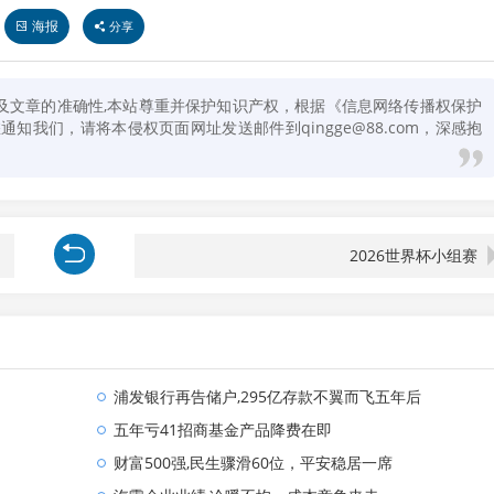
海报
分享
及文章的准确性,本站尊重并保护知识产权，根据《信息网络传播权保护
知我们，请将本侵权页面网址发送邮件到qingge@88.com，深感抱
2026世界杯小组赛
浦发银行再告储户,295亿存款不翼而飞五年后
五年亏41招商基金产品降费在即
财富500强,民生骤滑60位，平安稳居一席