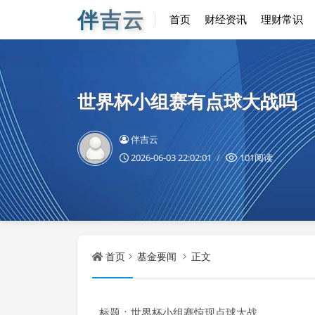
伴吉云
首页
财经资讯
理财常识
世界杯小组赛有点球大战吗
伴吉云
2026-06-03 22:02:01
101阅读
首页
基金要闻
正文
标题：世界杯小组赛惊现点球大战