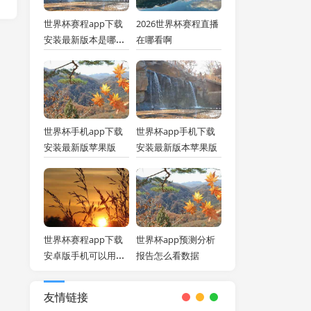
世界杯赛程app下载
2026世界杯赛程直播
安装最新版本是哪个
在哪看啊
软件
世界杯手机app下载
世界杯app手机下载
安装最新版苹果版
安装最新版本苹果版
世界杯赛程app下载
世界杯app预测分析
安卓版手机可以用吗
报告怎么看数据
安全吗安全吗
友情链接