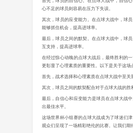
首先，球员的自信心。在点球大战中，自信心
心不足的球员则容易在压力下失误。
其次，球员的应变能力。在点球大战中，球员
能够抓住机会，提高进球率。
最后，球员之间的默契。在点球大战中，球员
互支持，提高进球率。
在经过惊心动魄的点球大战后，最终胜利的一
更彰显了心理素质的重要性。以下是关于这场
首先，战术选择和心理素质在点球大战中至关
其次，球员之间的默契配合对于点球大战的胜
最后，自信心和应变能力是球员在点球大战中
出最佳水平。
这场世界杯小组赛的点球大战成为了球迷们津
观众们呈现了一场精彩绝伦的比赛。让我们期