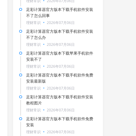
理财常识
2026年07月06日
足彩计算器官方版本下载手机软件安装
不了怎么回事
理财常识
2026年07月06日
足彩计算器官方版本下载手机软件安装
不了怎么办
理财常识
2026年07月06日
足彩计算器官方版本下载苹果手机软件
安装不了
理财常识
2026年07月06日
足彩计算器官方版本下载手机软件免费
安装最新版
理财常识
2026年07月06日
足彩计算器官方版本下载手机软件安装
教程图片
理财常识
2026年07月06日
足彩计算器官方版本下载手机软件免费
安装
理财常识
2026年07月06日