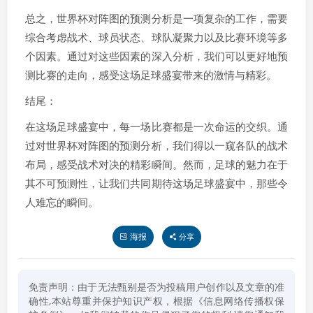
总之，世界杯对阵图的预测分析是一项复杂的工作，需要
综合考虑战术、球员状态、球队凝聚力以及比赛环境等多
个因素。通过对这些因素的深入分析，我们可以更好地预
测比赛的走向，感受这场足球盛宴带来的激情与精彩。
结尾：
在这场足球盛宴中，每一场比赛都是一次命运的交织。通
过对世界杯对阵图的预测分析，我们得以一窥各队的战术
布局，感受战术对决的精彩瞬间。然而，足球的魅力在于
其不可预测性，让我们共同期待这场足球盛宴中，那些令
人难忘的瞬间。
海报
分享
免责声明：由于无法甄别是否为投稿用户创作以及文章的准
确性,本站尊重并保护知识产权，根据《信息网络传播权保