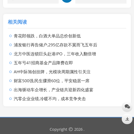
相关阅读
青花郎领跌，白酒大单品总价创新低
浦发银行再告储户,295亿存款不翼而飞五年后
北方中医连锁巨头赴港IPO，三年收入翻倍增
五年亏41招商基金产品降费在即
AH中际旭创挂牌，光模块周期属性引关注
财富500强,民生骤滑60位，平安稳居一席
出海驱动车企增长，产业链共迎新四化盛宴
汽零企业业绩,冷暖不均，成本竞争夹击
Copyright
2026 .