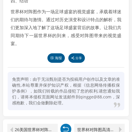
四、结语
世界杯对阵图作为一场足球盛宴的视觉盛宴，承载着球迷
们的期待与激情。通过对历史演变和设计特点的解析，我
们更加深入地了解了这场足球盛宴背后的故事。让我们共
同期待下一届世界杯的到来，感受对阵图带来的视觉盛
宴。
海报
分享
免责声明：由于无法甄别是否为投稿用户创作以及文章的准
确性,本站尊重并保护知识产权，根据《信息网络传播权保
护条例》，如我们转载的作品侵犯了您的权利,请您通知我
们，请将本侵权页面网址发送邮件到qingge@88.com，深
感抱歉，我们会做删除处理。
26美国世界杯对阵图高清
世界杯对阵图高清图片