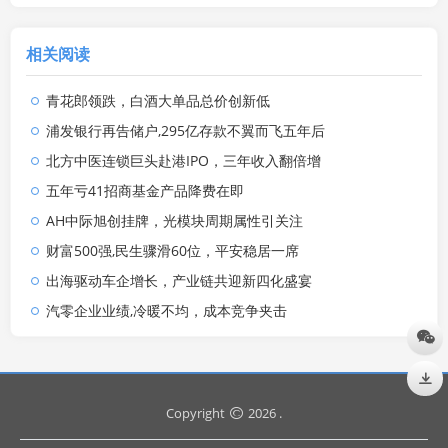
相关阅读
青花郎领跌，白酒大单品总价创新低
浦发银行再告储户,295亿存款不翼而飞五年后
北方中医连锁巨头赴港IPO，三年收入翻倍增
五年亏41招商基金产品降费在即
AH中际旭创挂牌，光模块周期属性引关注
财富500强,民生骤滑60位，平安稳居一席
出海驱动车企增长，产业链共迎新四化盛宴
汽零企业业绩,冷暖不均，成本竞争夹击
Copyright
2026 .