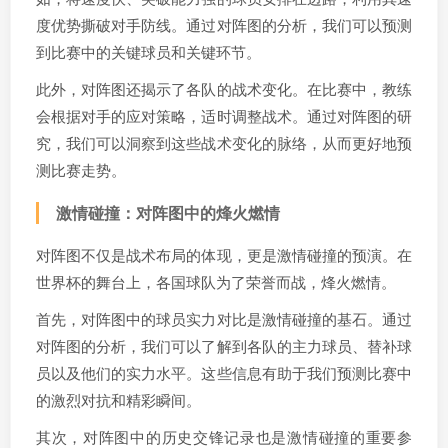
度优势撕破对手防线。通过对阵图的分析，我们可以预测
到比赛中的关键球员和关键环节。
此外，对阵图还揭示了各队的战术变化。在比赛中，教练
会根据对手的应对策略，适时调整战术。通过对阵图的研
究，我们可以洞察到这些战术变化的脉络，从而更好地预
测比赛走势。
激情碰撞：对阵图中的烽火燃情
对阵图不仅是战术布局的体现，更是激情碰撞的预演。在
世界杯的舞台上，各国球队为了荣誉而战，烽火燃情。
首先，对阵图中的球员实力对比是激情碰撞的基石。通过
对阵图的分析，我们可以了解到各队的主力球员、替补球
员以及他们的实力水平。这些信息有助于我们预测比赛中
的激烈对抗和精彩瞬间。
其次，对阵图中的历史交锋记录也是激情碰撞的重要参