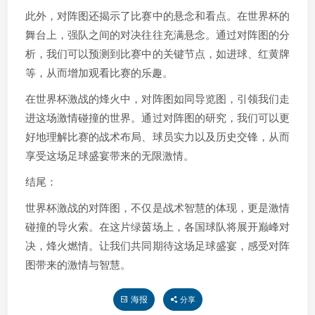
此外，对阵图还揭示了比赛中的悬念和看点。在世界杯的
舞台上，强队之间的对决往往充满悬念。通过对阵图的分
析，我们可以预测到比赛中的关键节点，如进球、红黄牌
等，从而增加观看比赛的乐趣。
在世界杯激战的烽火中，对阵图如同导览图，引领我们走
进这场激情碰撞的世界。通过对阵图的研究，我们可以更
好地理解比赛的战术布局、球员实力以及历史交锋，从而
享受这场足球盛宴带来的无限激情。
结尾：
世界杯激战的对阵图，不仅是战术智慧的体现，更是激情
碰撞的导火索。在这片绿茵场上，各国球队将展开巅峰对
决，烽火燃情。让我们共同期待这场足球盛宴，感受对阵
图带来的激情与智慧。
海报
分享