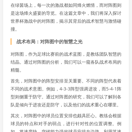
在绿茵场上，每一次的激战都如同烽火燃情，而对阵图则
是这场烽火盛宴的导览。在这篇文章中，我们将深入探讨
世界杯激战中的对阵图，揭示其背后的战术智慧与激情碰
撞。
战术布局：对阵图中的智慧之光
对阵图，作为足球比赛前的战术蓝图，是教练团队智慧的
结晶。通过对阵图的分析，我们可以一窥各队战术布局的
精髓。
首先，对阵图中的阵型安排至关重要。不同的阵型代表着
不同的战术意图。例如，4-3-3阵型强调进攻，而5-4-1阵
型则侧重于防守。通过对阵图的研究，我们可以了解到各
队是倾向于进攻还是防守，以及他们的战术重心在哪里。
其次，对阵图中的球员位置安排也颇具匠心。教练会根据
球员的特点和对手的弱点，进行针对性的位置调整。例
如，将速度快、突破能力强的球员安排在边路，利用其速