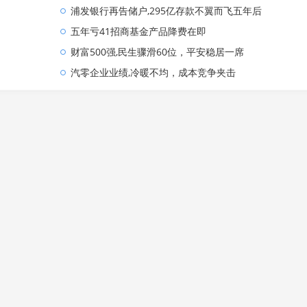
浦发银行再告储户,295亿存款不翼而飞五年后
五年亏41招商基金产品降费在即
财富500强,民生骤滑60位，平安稳居一席
汽零企业业绩,冷暖不均，成本竞争夹击