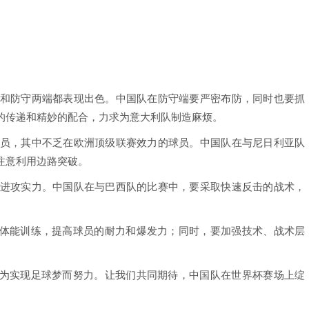
进攻和防守两端都表现出色。中国队在防守端要严密布防，同时也要抓
的传递和精妙的配合，力求为意大利队制造麻烦。
派球员，其中不乏在欧洲顶级联赛效力的球员。中国队在与尼日利亚队
注意利用边路突破。
大的进攻实力。中国队在与巴西队的比赛中，要采取快速反击的战术，
体能训练，提高球员的耐力和爆发力；同时，要加强技术、战术层
为实现足球梦而努力。让我们共同期待，中国队在世界杯赛场上绽