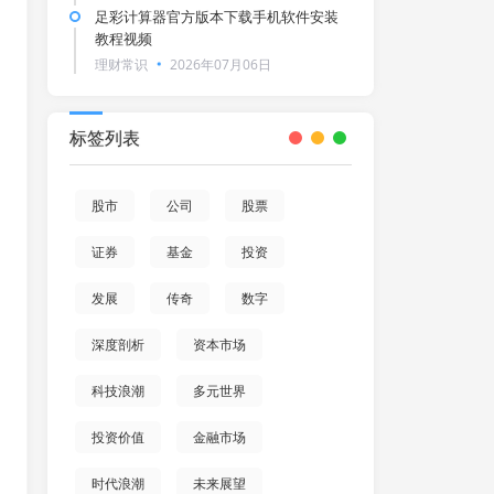
足彩计算器官方版本下载手机软件安装
教程视频
理财常识
2026年07月06日
标签列表
股市
公司
股票
证券
基金
投资
发展
传奇
数字
深度剖析
资本市场
科技浪潮
多元世界
投资价值
金融市场
时代浪潮
未来展望