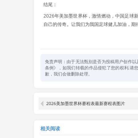
结尾：
2026年美加墨世界杯，激情燃动，中国足
自己的传奇。让我们为我国足球健儿加油，期
免责声明：由于无法甄别是否为投稿用户创作以
条例》，如我们转载的作品侵犯了您的权利,请您通
歉，我们会做删除处理。
2026美加墨世界杯赛程表最新赛程表图片
相关阅读