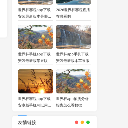
世界杯赛程app下载
2026世界杯赛程直播
安装最新版本是哪个
在哪看啊
软件
世界杯手机app下载
世界杯app手机下载
安装最新版苹果版
安装最新版本苹果版
世界杯赛程app下载
世界杯app预测分析
安卓版手机可以用吗
报告怎么看数据
安全吗安全吗
友情链接