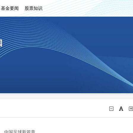
基金要闻
股票知识
国
动，中国足球新篇章