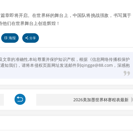
球新篇章即将开启。在世界杯的舞台上，中国队将挑战强敌，书写属于
待他们在世界舞台上创造辉煌！
海报
分享
及文章的准确性,本站尊重并保护知识产权，根据《信息网络传播权保护
知我们，请将本侵权页面网址发送邮件到qingge@88.com，深感抱
2026美加墨世界杯赛程表最新