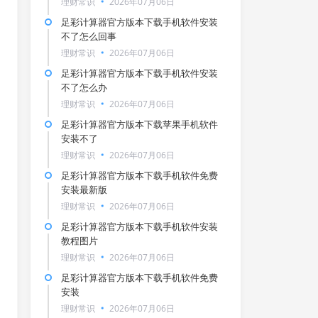
理财常识
2026年07月06日
足彩计算器官方版本下载手机软件安装
不了怎么回事
理财常识
2026年07月06日
足彩计算器官方版本下载手机软件安装
不了怎么办
理财常识
2026年07月06日
足彩计算器官方版本下载苹果手机软件
安装不了
理财常识
2026年07月06日
足彩计算器官方版本下载手机软件免费
安装最新版
理财常识
2026年07月06日
足彩计算器官方版本下载手机软件安装
教程图片
理财常识
2026年07月06日
足彩计算器官方版本下载手机软件免费
安装
理财常识
2026年07月06日