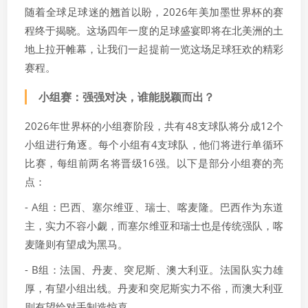
随着全球足球迷的翘首以盼，2026年美加墨世界杯的赛
程终于揭晓。这场四年一度的足球盛宴即将在北美洲的土
地上拉开帷幕，让我们一起提前一览这场足球狂欢的精彩
赛程。
小组赛：强强对决，谁能脱颖而出？
2026年世界杯的小组赛阶段，共有48支球队将分成12个
小组进行角逐。每个小组有4支球队，他们将进行单循环
比赛，每组前两名将晋级16强。以下是部分小组赛的亮
点：
- A组：巴西、塞尔维亚、瑞士、喀麦隆。巴西作为东道
主，实力不容小觑，而塞尔维亚和瑞士也是传统强队，喀
麦隆则有望成为黑马。
- B组：法国、丹麦、突尼斯、澳大利亚。法国队实力雄
厚，有望小组出线。丹麦和突尼斯实力不俗，而澳大利亚
则有望给对手制造惊喜。