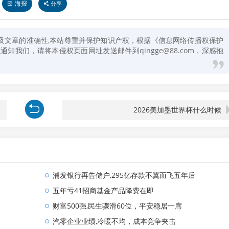
海报
分享
及文章的准确性,本站尊重并保护知识产权，根据《信息网络传播权保护
知我们，请将本侵权页面网址发送邮件到qingge@88.com，深感抱
2026美加墨世界杯什么时候
浦发银行再告储户,295亿存款不翼而飞五年后
五年亏41招商基金产品降费在即
财富500强,民生骤滑60位，平安稳居一席
汽零企业业绩,冷暖不均，成本竞争夹击