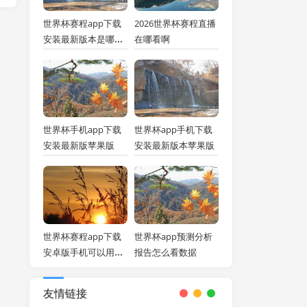
世界杯赛程app下载
2026世界杯赛程直播
安装最新版本是哪个
在哪看啊
软件
世界杯手机app下载
世界杯app手机下载
安装最新版苹果版
安装最新版本苹果版
世界杯赛程app下载
世界杯app预测分析
安卓版手机可以用吗
报告怎么看数据
安全吗安全吗
友情链接