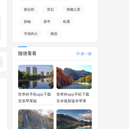
新征程
背后
璀璨之星
探秘
探寻
机遇
市场风云
挑战
随便看看
换一换
世界杯手机app下载
世界杯app手机下载
安装苹果版
安卓最新版本苹果