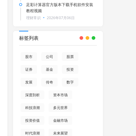
足彩计算器官方版本下载手机软件安装
教程视频
理财常识
2026年07月06日
标签列表
股市
公司
股票
证券
基金
投资
发展
传奇
数字
深度剖析
资本市场
科技浪潮
多元世界
投资价值
金融市场
时代浪潮
未来展望