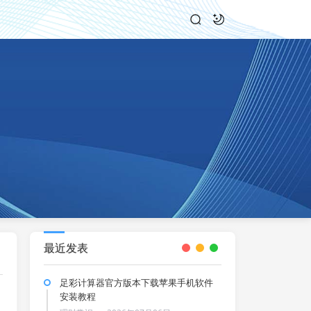
最近发表
足彩计算器官方版本下载苹果手机软件
安装教程