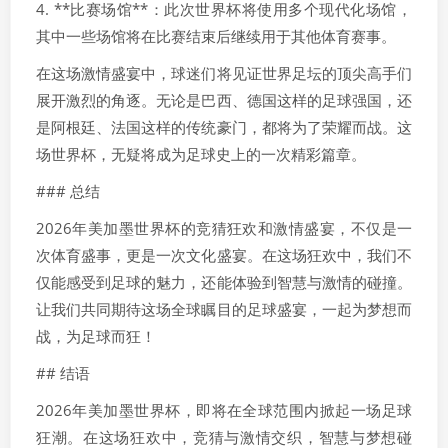
4. **比赛场馆**：此次世界杯将使用多个现代化场馆，
其中一些场馆将在比赛结束后继续用于其他体育赛事。
在这场激情盛宴中，球迷们将见证世界足坛的顶尖高手们
展开激烈的角逐。无论是巴西、德国这样的足球强国，还
是阿根廷、法国这样的传统豪门，都将为了荣耀而战。这
场世界杯，无疑将成为足球史上的一次精彩篇章。
### 总结
2026年美加墨世界杯的竞猜狂欢和激情盛宴，不仅是一
次体育盛事，更是一次文化盛宴。在这场狂欢中，我们不
仅能感受到足球的魅力，还能体验到智慧与激情的碰撞。
让我们共同期待这场全球瞩目的足球盛宴，一起为梦想而
战，为足球而狂！
## 结语
2026年美加墨世界杯，即将在全球范围内掀起一场足球
狂潮。在这场狂欢中，竞猜与激情交织，智慧与梦想碰