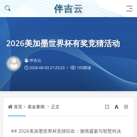
伴吉云
2026美加墨世界杯有奖竞猜活动
伴吉云
2026-06-03 21:25:23
105阅读
首页
基金要闻
正文
## 2026美加墨世界杯竞猜狂欢：激情盛宴与智慧对决