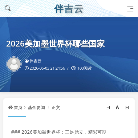
伴吉云
2026美加墨世界杯哪些国家
伴吉云
2026-06-03 21:24:56
100阅读
首页
基金要闻
正文
### 2026美加墨世界杯：三足鼎立，精彩可期