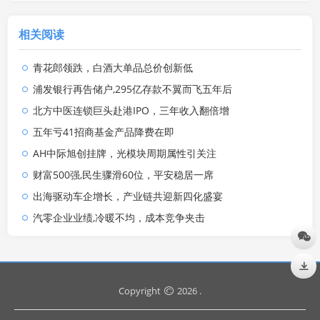
相关阅读
青花郎领跌，白酒大单品总价创新低
浦发银行再告储户,295亿存款不翼而飞五年后
北方中医连锁巨头赴港IPO，三年收入翻倍增
五年亏41招商基金产品降费在即
AH中际旭创挂牌，光模块周期属性引关注
财富500强,民生骤滑60位，平安稳居一席
出海驱动车企增长，产业链共迎新四化盛宴
汽零企业业绩,冷暖不均，成本竞争夹击
Copyright
2026 .