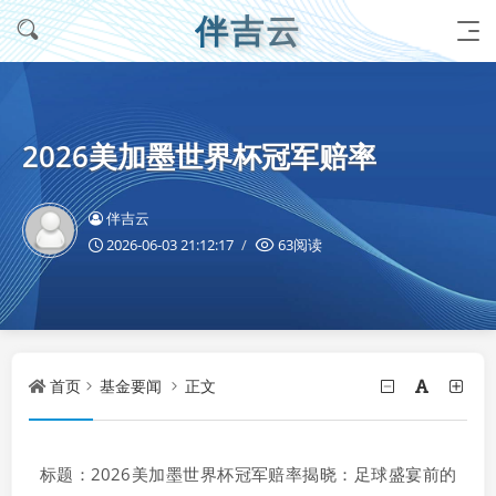
伴吉云
2026美加墨世界杯冠军赔率
伴吉云
2026-06-03 21:12:17
63阅读
首页
基金要闻
正文
标题：2026美加墨世界杯冠军赔率揭晓：足球盛宴前的