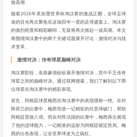
掀高潮
随着2026年美加墨世界杯淘汰赛的激战正酣，全球足球
迷的目光再次聚焦在这场四年一度的足球盛宴上。淘汰赛
的激烈程度和精彩瞬间，无疑将再次掀起一波高潮。本文
将围绕淘汰赛中的两个关键话题展开讨论：激情对决与战
术变革。
激情对决：传奇球星巅峰对决
淘汰赛阶段，各路豪强纷纷展开激情对决，其中不乏传奇
球星之间的巅峰对决。通过联网搜索，我们了解到以下两
位球星在淘汰赛中的精彩表现。
首先，阿根廷球星梅西在淘汰赛中的表现堪称一绝。在对
阵荷兰的比赛中，梅西凭借一记精彩的任意球破门，帮助
阿根廷晋级八强。而在对阵法国的比赛中，梅西再次展现
了他的进球能力，一记精准的远射为阿根廷锁定胜局。梅
西的出色表现，让全世界球迷为之疯狂。