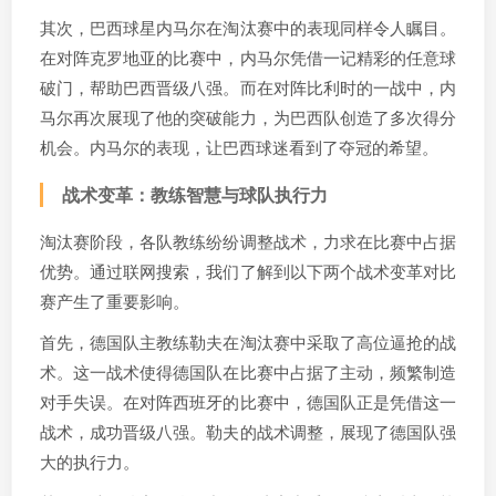
其次，巴西球星内马尔在淘汰赛中的表现同样令人瞩目。
在对阵克罗地亚的比赛中，内马尔凭借一记精彩的任意球
破门，帮助巴西晋级八强。而在对阵比利时的一战中，内
马尔再次展现了他的突破能力，为巴西队创造了多次得分
机会。内马尔的表现，让巴西球迷看到了夺冠的希望。
战术变革：教练智慧与球队执行力
淘汰赛阶段，各队教练纷纷调整战术，力求在比赛中占据
优势。通过联网搜索，我们了解到以下两个战术变革对比
赛产生了重要影响。
首先，德国队主教练勒夫在淘汰赛中采取了高位逼抢的战
术。这一战术使得德国队在比赛中占据了主动，频繁制造
对手失误。在对阵西班牙的比赛中，德国队正是凭借这一
战术，成功晋级八强。勒夫的战术调整，展现了德国队强
大的执行力。