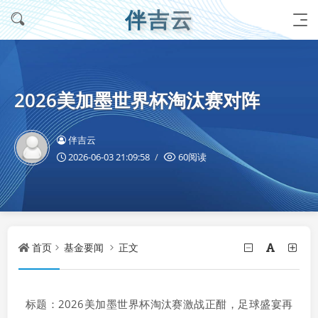
伴吉云
2026美加墨世界杯淘汰赛对阵
伴吉云
2026-06-03 21:09:58
60阅读
首页
基金要闻
正文
标题：2026美加墨世界杯淘汰赛激战正酣，足球盛宴再