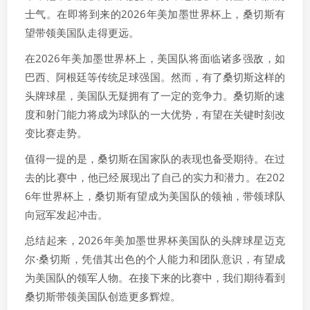
士气。在即将到来的2026年美加墨世界杯上，桑切斯有
望带领美国队走得更远。
在2026年美加墨世界杯上，美国队将面临诸多强敌，如
巴西、阿根廷等传统足球强国。然而，有了桑切斯这样的
头牌球星，美国队无疑拥有了一定的竞争力。桑切斯的速
度和射门能力将成为球队的一大优势，有望在关键时刻改
变比赛走势。
值得一提的是，桑切斯在国家队的表现也备受期待。在过
去的比赛中，他已经展现出了自己的实力和潜力。在202
6年世界杯上，桑切斯有望成为美国队的领袖，带领球队
向冠军发起冲击。
总结起来，2026年美加墨世界杯美国队的头牌球星迈克
尔·桑切斯，凭借其出色的个人能力和团队意识，有望成
为美国队的领军人物。在接下来的比赛中，我们期待看到
桑切斯带领美国队创造更多辉煌。