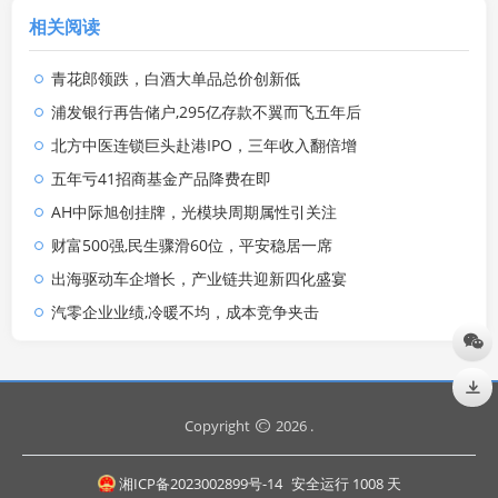
相关阅读
青花郎领跌，白酒大单品总价创新低
浦发银行再告储户,295亿存款不翼而飞五年后
北方中医连锁巨头赴港IPO，三年收入翻倍增
五年亏41招商基金产品降费在即
AH中际旭创挂牌，光模块周期属性引关注
财富500强,民生骤滑60位，平安稳居一席
出海驱动车企增长，产业链共迎新四化盛宴
汽零企业业绩,冷暖不均，成本竞争夹击
Copyright
2026 .
湘ICP备2023002899号-14
安全运行
1008
天