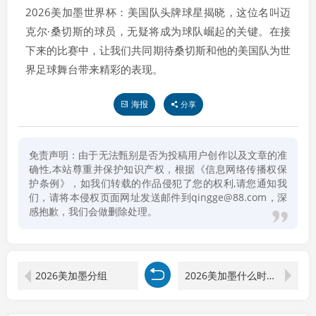
2026美加墨世界杯：美国队头牌球星揭晓，这位名叫迈
克尔·桑切斯的球员，无疑将成为球队崛起的关键。在接
下来的比赛中，让我们共同期待桑切斯和他的美国队为世
界足球舞台带来精彩的表现。
海报
分享
免责声明：由于无法甄别是否为投稿用户创作以及文章的准
确性,本站尊重并保护知识产权，根据《信息网络传播权保
护条例》，如我们转载的作品侵犯了您的权利,请您通知我
们，请将本侵权页面网址发送邮件到qingge@88.com，深
感抱歉，我们会做删除处理。
2026美加墨分组
2026美加墨什么时候开始