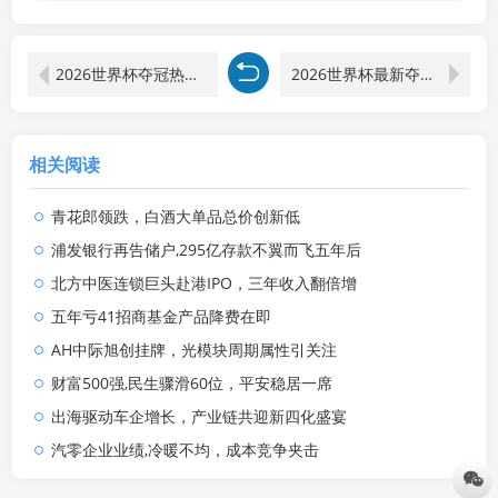
2026世界杯夺冠热门队
2026世界杯最新夺冠概率
相关阅读
青花郎领跌，白酒大单品总价创新低
浦发银行再告储户,295亿存款不翼而飞五年后
北方中医连锁巨头赴港IPO，三年收入翻倍增
五年亏41招商基金产品降费在即
AH中际旭创挂牌，光模块周期属性引关注
财富500强,民生骤滑60位，平安稳居一席
出海驱动车企增长，产业链共迎新四化盛宴
汽零企业业绩,冷暖不均，成本竞争夹击