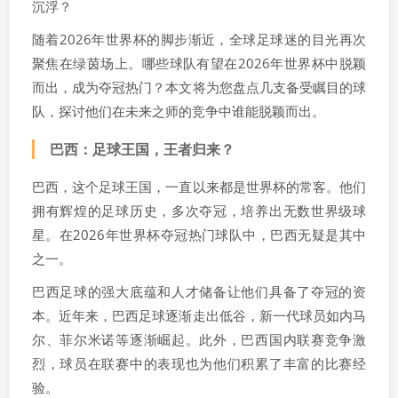
沉浮？
随着2026年世界杯的脚步渐近，全球足球迷的目光再次
聚焦在绿茵场上。哪些球队有望在2026年世界杯中脱颖
而出，成为夺冠热门？本文将为您盘点几支备受瞩目的球
队，探讨他们在未来之师的竞争中谁能脱颖而出。
巴西：足球王国，王者归来？
巴西，这个足球王国，一直以来都是世界杯的常客。他们
拥有辉煌的足球历史，多次夺冠，培养出无数世界级球
星。在2026年世界杯夺冠热门球队中，巴西无疑是其中
之一。
巴西足球的强大底蕴和人才储备让他们具备了夺冠的资
本。近年来，巴西足球逐渐走出低谷，新一代球员如内马
尔、菲尔米诺等逐渐崛起。此外，巴西国内联赛竞争激
烈，球员在联赛中的表现也为他们积累了丰富的比赛经
验。