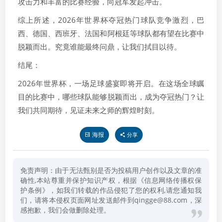
攻击力和丰富的比赛经验，向冠军发起冲击。
综上所述，2026年世界杯夺冠热门球队竞争激烈，巴
西、德国、西班牙、法国和阿根廷等球队都有望在比赛中
脱颖而出。究竟谁能最终问鼎，让我们拭目以待。
结尾：
2026年世界杯，一场足球盛宴即将开启。在这场全球瞩
目的比赛中，哪些球队能够脱颖而出，成为夺冠热门？让
我们共同期待，见证未来之师的辉煌时刻。
海报
分享
免责声明：由于无法甄别是否为投稿用户创作以及文章的准
确性,本站尊重并保护知识产权，根据《信息网络传播权保
护条例》，如我们转载的作品侵犯了您的权利,请您通知我
们，请将本侵权页面网址发送邮件到qingge@88.com，深
感抱歉，我们会做删除处理。