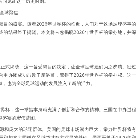
共同见证这一历史时刻。
的全球聚焦
瞩目的盛宴。随着2026年世界杯的临近，人们对于这场足球盛事的
终的结果终于揭晓。本文将带您揭晓2026年世界杯的举办地，并深
办地正式揭晓。这一备受瞩目的决定，让全球足球迷们为之沸腾。经过
合申办团成功击败了摩洛哥，获得了2026年世界杯的举办权。这一
事，也为全球足球运动的发展注入了新的活力。
年世界杯，这一举措本身就充满了创新和合作的精神。三国在申办过程
球盛宴的宏伟蓝图。
源和庞大的球迷群体。美国的足球市场潜力巨大，举办世界杯将有
哥和加拿大同样在足球领域有着深厚的基础，墨西哥曾于1970年和