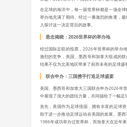
在足球的海洋中，每一届世界杯都是一场全球
举办地充满了期待。经过一番激烈的角逐，最
入探讨这一决定背后的故事。
悬念揭晓：2026世界杯的举办地
经过国际足联的投票，2026年世界杯的举
激烈的竞争，美国、墨西哥和加拿大组成的联
结果不仅为北美地区带来了前所未有的足球盛
联合申办：三国携手打造足球盛宴
美国、墨西哥和加拿大三国联合申办2026
中展现了强大的团结力量，共同描绘了一幅足
首先，美国作为足球强国，拥有丰富的足球资
助于进一步推动足球运动在美国的发展。墨西
1986年成功举办过世界杯，而加拿大在近年