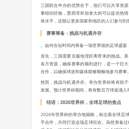
三国联合申办的优势在于，他们可以共享资源
事组织经验，墨西哥和加拿大则可以提供热情
体水平，还能让更多国家和地区的人们参与到
赛事筹备：挑战与机遇并存
。如何在短时间内筹备一场世界级的足球盛宴
首先，三国需要克服地理距离带来的挑战。美
各方资源，确保赛事的顺利进行，是一个巨大
合作，以确保球迷和媒体能够顺畅地参与赛事
然而，挑战与机遇并存。举办世界杯将有助于
发展。预计世界杯期间，将有数百万球迷涌入
结语：2026世界杯，全球足球的焦点
2026年世界杯的举办地揭晓，标志着全球
手合作，共同打造这场足球狂欢。虽然筹备过