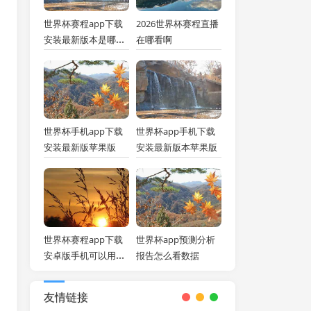
世界杯赛程app下载
2026世界杯赛程直播
安装最新版本是哪个
在哪看啊
软件
世界杯手机app下载
世界杯app手机下载
安装最新版苹果版
安装最新版本苹果版
世界杯赛程app下载
世界杯app预测分析
安卓版手机可以用吗
报告怎么看数据
安全吗安全吗
友情链接