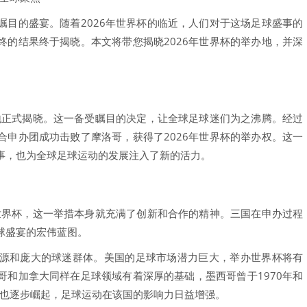
瞩目的盛宴。随着2026年世界杯的临近，人们对于这场足球盛事的
终的结果终于揭晓。本文将带您揭晓2026年世界杯的举办地，并深
办地正式揭晓。这一备受瞩目的决定，让全球足球迷们为之沸腾。经过
合申办团成功击败了摩洛哥，获得了2026年世界杯的举办权。这一
事，也为全球足球运动的发展注入了新的活力。
年世界杯，这一举措本身就充满了创新和合作的精神。三国在申办过程
球盛宴的宏伟蓝图。
源和庞大的球迷群体。美国的足球市场潜力巨大，举办世界杯将有
哥和加拿大同样在足球领域有着深厚的基础，墨西哥曾于1970年和
来也逐步崛起，足球运动在该国的影响力日益增强。