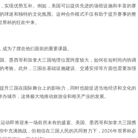
，实现优势互补。例如，美国可以提供先进的场馆设施和丰富的赛
的球迷和独特的文化氛围。这种合作模式不仅有助于提升赛事的整
世界杯的狂欢中来。
，成为了摆在他们面前的重要课题。
国、墨西哥和加拿大三国地理位置跨度较大，如何在短时间内协调
的考验。此外，三国在基础设施建设、交通安排等方面也需要加强
。
提升三国在国际舞台上的影响力，同时也能促进当地经济和文化的
举办城市，这将极大地推动旅游业和相关产业的发展。
足球运动即将迎来一场前所未有的盛宴。美国、墨西哥和加拿大三国携
程中充满挑战，但相信在三国人民的共同努力下，2026年世界杯必