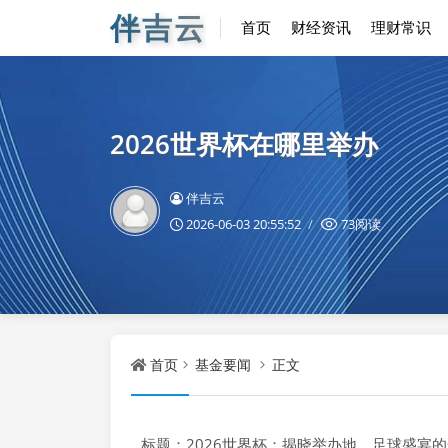
伴吉云
首页
财经资讯
理财常识
2026世界杯在哪里举办
伴吉云
2026-06-03 20:55:52
73阅读
首页
基金要闻
正文
标题：2026世界杯：揭晓举办地，足球盛宴