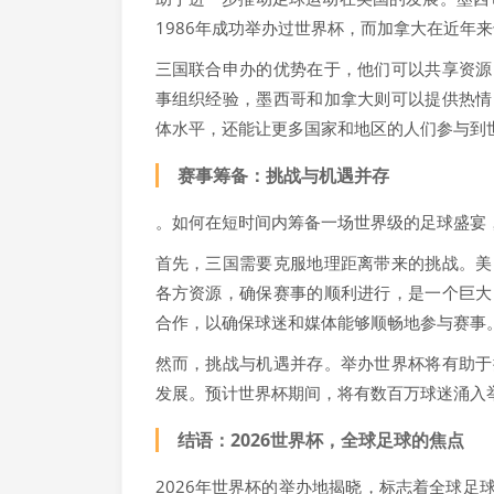
1986年成功举办过世界杯，而加拿大在近年
三国联合申办的优势在于，他们可以共享资源
事组织经验，墨西哥和加拿大则可以提供热情
体水平，还能让更多国家和地区的人们参与到
赛事筹备：挑战与机遇并存
。如何在短时间内筹备一场世界级的足球盛宴
首先，三国需要克服地理距离带来的挑战。美
各方资源，确保赛事的顺利进行，是一个巨大
合作，以确保球迷和媒体能够顺畅地参与赛事
然而，挑战与机遇并存。举办世界杯将有助于
发展。预计世界杯期间，将有数百万球迷涌入
结语：2026世界杯，全球足球的焦点
2026年世界杯的举办地揭晓，标志着全球