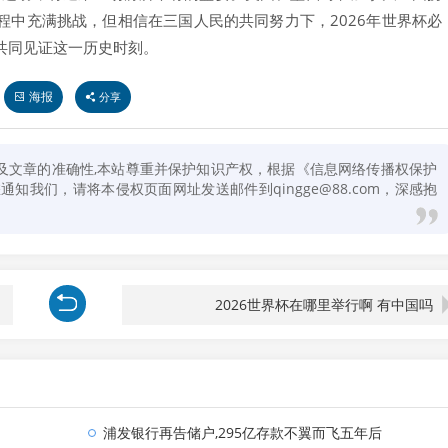
程中充满挑战，但相信在三国人民的共同努力下，2026年世界杯必
共同见证这一历史时刻。
海报
分享
及文章的准确性,本站尊重并保护知识产权，根据《信息网络传播权保护
知我们，请将本侵权页面网址发送邮件到qingge@88.com，深感抱
2026世界杯在哪里举行啊 有中国吗
浦发银行再告储户,295亿存款不翼而飞五年后