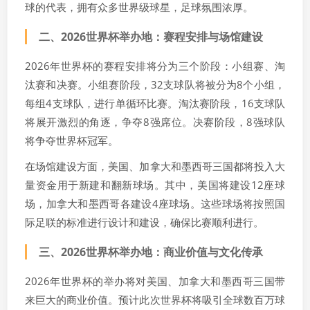
球的代表，拥有众多世界级球星，足球氛围浓厚。
二、2026世界杯举办地：赛程安排与场馆建设
2026年世界杯的赛程安排将分为三个阶段：小组赛、淘
汰赛和决赛。小组赛阶段，32支球队将被分为8个小组，
每组4支球队，进行单循环比赛。淘汰赛阶段，16支球队
将展开激烈的角逐，争夺8强席位。决赛阶段，8强球队
将争夺世界杯冠军。
在场馆建设方面，美国、加拿大和墨西哥三国都将投入大
量资金用于新建和翻新球场。其中，美国将建设12座球
场，加拿大和墨西哥各建设4座球场。这些球场将按照国
际足联的标准进行设计和建设，确保比赛顺利进行。
三、2026世界杯举办地：商业价值与文化传承
2026年世界杯的举办将对美国、加拿大和墨西哥三国带
来巨大的商业价值。预计此次世界杯将吸引全球数百万球