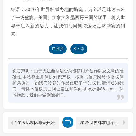
结语：2026年世界杯举办地的揭晓，为全球足球迷带来
了一场盛宴。美国、加拿大和墨西哥三国的联手，将为世
界杯注入新的活力，让我们共同期待这场足球盛宴的到
来。
海报
分享
免责声明：由于无法甄别是否为投稿用户创作以及文章的准
确性,本站尊重并保护知识产权，根据《信息网络传播权保
护条例》，如我们转载的作品侵犯了您的权利,请您通知我
们，请将本侵权页面网址发送邮件到qingge@88.com，深
感抱歉，我们会做删除处理。
2026世界杯哪天开始
2026世界杯在哪个国家举办具体日期和时间