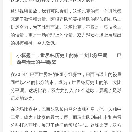
这场比赛的精彩程度，让无数球迷为之疯狂。
通过视频回放，我们可以看到，这场比赛的每一个进球都
充满了激情和力量。阿根廷队和英格兰队的球员们在场上
拼尽全力，为了胜利而战。这场比赛，不仅是一场技术上
的较量，更是一场心理上的较量。双方球员在场上展现出
的拼搏精神，令人敬佩。
小标题二：世界杯历史上的第二大比分平局——巴
西与瑞士的4-4激战
在2014年巴西世界杯的F组小组赛中，巴西与瑞士的较量
同样以4-4的比分结束，成为了世界杯历史上的第二大比
分平局。这场比赛，双方共打入了8个进球，展现了足球
运动的魅力。
在这场比赛中，巴西队队长内马尔表现神勇，他一人独中
三元，成为了比赛的最大功臣。而瑞士队则由扎卡和弗雷
分别打入两球，展现了他们的顽强斗志。这场比赛，双方