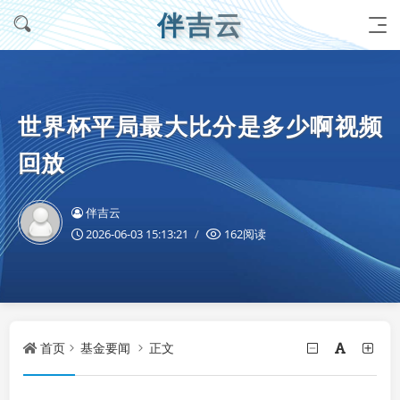
伴吉云
世界杯平局最大比分是多少啊视频
回放
伴吉云
2026-06-03 15:13:21
162阅读
首页
基金要闻
正文