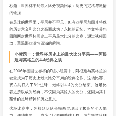
标题：世界杯平局最大比分视频回放：历史的定格与激情
的碰撞
在足球的世界里，平局并不罕见，但有些平局却因其特殊
的历史意义和比分之高而成为了永恒的记忆。本文将带您
回顾两次世界杯历史上平局最大比分的比赛，通过视频回
放，重温那些激情四溢的瞬间。
小标题一：世界杯历史上的最大比分平局——阿根
廷与英格兰的4-4经典之战
在2006年德国世界杯的F组小组赛中，阿根廷与英格兰的
较量成为了历史上最大比分平局的经典之作。这场比赛，
双方共打入了8个进球，最终以4-4的比分结束。这场比
赛之所以成为经典，不仅因为其惊人的比分，还因为其中
蕴含的足球精神和历史意义。
这场比赛中，阿根廷队队长梅西展现出了极高的个人能
力，他独中两元，成为了比赛的关键人物。而英格兰队则