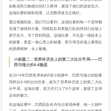
由鲁尼和兰帕德分别打入两球，展现了他们的进攻实力。
这场比赛的精彩程度，让无数球迷为之疯狂。
通过视频回放，我们可以看到，这场比赛的每一个进球都
充满了激情和力量。阿根廷队和英格兰队的球员们在场上
拼尽全力，为了胜利而战。这场比赛，不仅是一场技术上
的较量，更是一场心理上的较量。双方球员在场上展现出
的拼搏精神，令人敬佩。
小标题二：世界杯历史上的第二大比分平局——巴
西与瑞士的4-4激战
在2014年巴西世界杯的F组小组赛中，巴西与瑞士的较量
同样以4-4的比分结束，成为了世界杯历史上的第二大比
分平局。这场比赛，双方共打入了8个进球，展现了足球
运动的魅力。
在这场比赛中，巴西队队长内马尔表现神勇，他一人独中