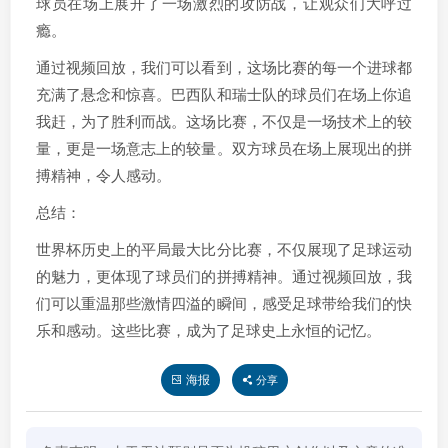
球员在场上展开了一场激烈的攻防战，让观众们大呼过
瘾。
通过视频回放，我们可以看到，这场比赛的每一个进球都
充满了悬念和惊喜。巴西队和瑞士队的球员们在场上你追
我赶，为了胜利而战。这场比赛，不仅是一场技术上的较
量，更是一场意志上的较量。双方球员在场上展现出的拼
搏精神，令人感动。
总结：
世界杯历史上的平局最大比分比赛，不仅展现了足球运动
的魅力，更体现了球员们的拼搏精神。通过视频回放，我
们可以重温那些激情四溢的瞬间，感受足球带给我们的快
乐和感动。这些比赛，成为了足球史上永恒的记忆。
海报
分享