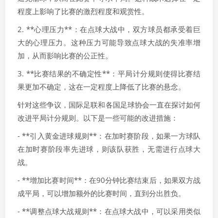
程度上影响了比赛的激烈程度和观赏性。
2. **心理压力**：在点球大战中，双方球员都承受着巨
大的心理压力。这种压力可能导致点球大战的失准率增
加，从而影响比赛的公正性。
3. **比赛结果的不确定性**：平局计分规则使得比赛结
果更加不确定，这在一定程度上降低了比赛的悬念。
针对这些争议，国际足联和各国足球协会一直在探讨如何
改进平局计分规则。以下是一些可能的改进措施：
- **引入黄金进球规则**：在加时赛阶段，如果一方球队
在加时赛阶段率先进球，则该队获胜，无需进行点球大
战。
- **增加比赛时间**：在90分钟比赛结束后，如果双方战
成平局，可以增加额外的比赛时间，直到分出胜负。
- **调整点球大战规则**：在点球大战中，可以采用类似