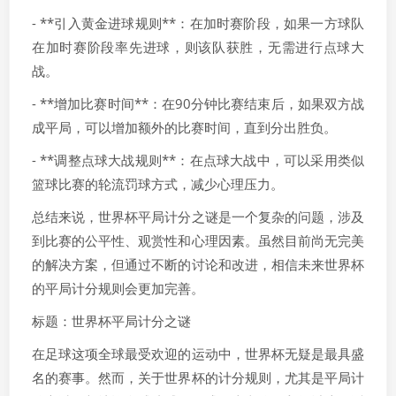
- **引入黄金进球规则**：在加时赛阶段，如果一方球队
在加时赛阶段率先进球，则该队获胜，无需进行点球大
战。
- **增加比赛时间**：在90分钟比赛结束后，如果双方战
成平局，可以增加额外的比赛时间，直到分出胜负。
- **调整点球大战规则**：在点球大战中，可以采用类似
篮球比赛的轮流罚球方式，减少心理压力。
总结来说，世界杯平局计分之谜是一个复杂的问题，涉及
到比赛的公平性、观赏性和心理因素。虽然目前尚无完美
的解决方案，但通过不断的讨论和改进，相信未来世界杯
的平局计分规则会更加完善。
标题：世界杯平局计分之谜
在足球这项全球最受欢迎的运动中，世界杯无疑是最具盛
名的赛事。然而，关于世界杯的计分规则，尤其是平局计