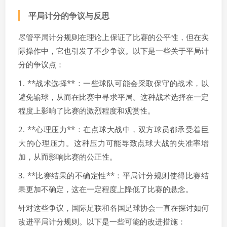
平局计分的争议与反思
尽管平局计分规则在理论上保证了比赛的公平性，但在实
际操作中，它也引发了不少争议。以下是一些关于平局计
分的争议点：
1. **战术选择**：一些球队可能会采取保守的战术，以
避免输球，从而在比赛中寻求平局。这种战术选择在一定
程度上影响了比赛的激烈程度和观赏性。
2. **心理压力**：在点球大战中，双方球员都承受着巨
大的心理压力。这种压力可能导致点球大战的失准率增
加，从而影响比赛的公正性。
3. **比赛结果的不确定性**：平局计分规则使得比赛结
果更加不确定，这在一定程度上降低了比赛的悬念。
针对这些争议，国际足联和各国足球协会一直在探讨如何
改进平局计分规则。以下是一些可能的改进措施：