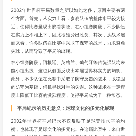
2002年世界杯平局数量之所以如此之多，原因主要有两
个方面。首先，从实力上看，参赛队伍的整体水平较为接
近，使得比赛呈现出胶着状态。在小组赛阶段，不少队伍
在实力上不相上下，因此很难分出胜负。其次，从战术层
面来看，许多队伍在比赛中采取了保守的战术，力求避免
失球，从而导致了平局的出现。
在小组赛阶段，阿根廷、英格兰、葡萄牙等传统强队均未
能小组出线，这也从侧面反映出本届世界杯实力的均衡。
此外，不少队伍在比赛中采取了防守反击的战术，以稳固
的防守为基础，伺机寻找对手的失误。这种战术在一定程
度上降低了比赛的激烈程度，使得平局成为了一种常态。
平局纪录的历史意义：足球文化的多元化展现
2002年世界杯平局纪录不仅反映了足球竞技水平的均
衡，也体现了足球文化的多元化。在这届比赛中，来自世