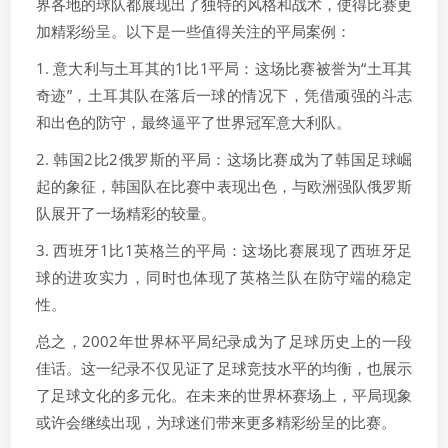
界各地的球队都展现出了独特的风格和战术，使得比赛更
加精彩纷呈。以下是一些值得关注的平局案例：
1. 意大利与土耳其的1比1平局：这场比赛被誉为“土耳其
奇迹”，土耳其队在落后一球的情况下，凭借顽强的斗志
和出色的防守，最终逼平了世界冠军意大利队。
2. 韩国2比2俄罗斯的平局：这场比赛成为了韩国足球崛
起的象征，韩国队在比赛中表现出色，与欧洲强队俄罗斯
队展开了一场精彩的较量。
3. 西班牙1比1英格兰的平局：这场比赛展现了西班牙足
球的进攻实力，同时也体现了英格兰队在防守端的稳定
性。
总之，2002年世界杯平局纪录成为了足球历史上的一段
佳话。这一纪录不仅见证了足球竞技水平的均衡，也展示
了足球文化的多元化。在未来的世界杯赛场上，平局现象
或许会继续出现，为球迷们带来更多精彩纷呈的比赛。