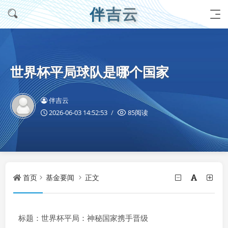
伴吉云
世界杯平局球队是哪个国家
伴吉云
2026-06-03 14:52:53
85阅读
首页
基金要闻
正文
标题：世界杯平局：神秘国家携手晋级