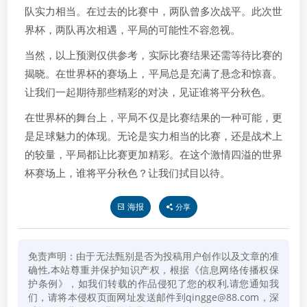
队实力相当。在过去的比赛中，两队曾多次战平。此次世
界杯，两队再次相遇，平局的可能性不容忽视。
当然，以上预测仅供参考，实际比赛结果还需等待比赛的
揭晓。在世界杯的赛场上，平局总是充满了悬念和惊喜。
让我们一起期待那些精彩的对决，见证谁将平分秋色。
在世界杯的舞台上，平局不仅是比赛结果的一种可能，更
是足球魅力的体现。无论是实力相当的比赛，还是战术上
的较量，平局都让比赛更加精彩。在这个激情四溢的世界
杯赛场上，谁将平分秋色？让我们拭目以待。
海报
分享
免责声明：由于无法甄别是否为投稿用户创作以及文章的准
确性,本站尊重并保护知识产权，根据《信息网络传播权保
护条例》，如我们转载的作品侵犯了您的权利,请您通知我
们，请将本侵权页面网址发送邮件到qingge@88.com，深