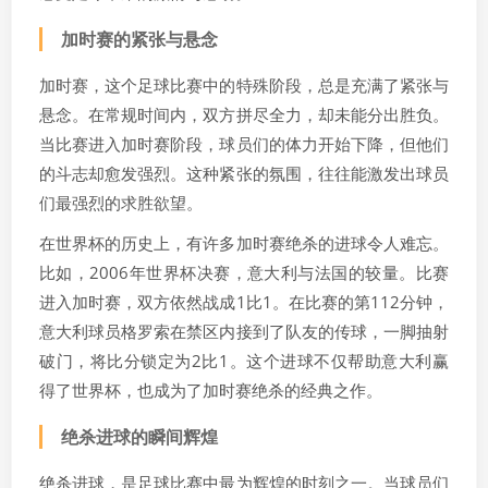
加时赛的紧张与悬念
加时赛，这个足球比赛中的特殊阶段，总是充满了紧张与
悬念。在常规时间内，双方拼尽全力，却未能分出胜负。
当比赛进入加时赛阶段，球员们的体力开始下降，但他们
的斗志却愈发强烈。这种紧张的氛围，往往能激发出球员
们最强烈的求胜欲望。
在世界杯的历史上，有许多加时赛绝杀的进球令人难忘。
比如，2006年世界杯决赛，意大利与法国的较量。比赛
进入加时赛，双方依然战成1比1。在比赛的第112分钟，
意大利球员格罗索在禁区内接到了队友的传球，一脚抽射
破门，将比分锁定为2比1。这个进球不仅帮助意大利赢
得了世界杯，也成为了加时赛绝杀的经典之作。
绝杀进球的瞬间辉煌
绝杀进球，是足球比赛中最为辉煌的时刻之一。当球员们