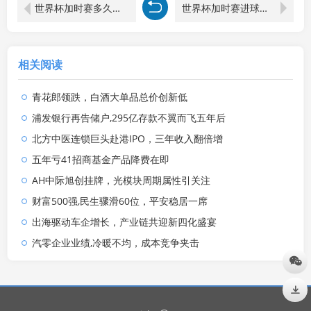
世界杯加时赛多久一次
世界杯加时赛进球算不算中奖了
相关阅读
青花郎领跌，白酒大单品总价创新低
浦发银行再告储户,295亿存款不翼而飞五年后
北方中医连锁巨头赴港IPO，三年收入翻倍增
五年亏41招商基金产品降费在即
AH中际旭创挂牌，光模块周期属性引关注
财富500强,民生骤滑60位，平安稳居一席
出海驱动车企增长，产业链共迎新四化盛宴
汽零企业业绩,冷暖不均，成本竞争夹击