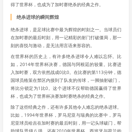
得了世界杯，也成为了加时赛绝杀的经典之作。
绝杀进球的瞬间辉煌
绝杀进球，是足球比赛中最为辉煌的时刻之一。当球员们
在加时赛的最后时刻，用一记精彩的射门打破僵局，那一
刻的喜悦与激动，是无法用言语来形容的。
在世界杯的历史上，有许多绝杀进球令人难以忘怀。比
如，2014年世界杯决赛，德国与阿根廷的较量。比赛进
入加时赛，双方依然战成0比0。在比赛的第113分钟，德
国球员格策在禁区内接到了队友的传球，一脚抽射破门，
将比分锁定为1比0。这个进球不仅帮助德国赢得了世界
杯，也成为了世界杯决赛加时赛绝杀的经典之作。
除了这些经典之作，还有许多其他令人难忘的绝杀进球。
比如，1994年世界杯，罗马尼亚与瑞典的比赛中，罗马
尼亚球员哈吉在加时赛的最后时刻，用一记头球破门，帮
助球队晋级八强。还有2010年世界杯，西班牙与荷兰的