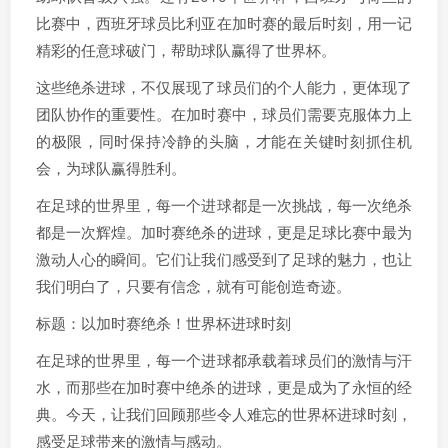
比赛中，西班牙球员比利亚在加时赛的最后时刻，用一记
精彩的任意球破门，帮助球队赢得了世界杯。
这些绝杀进球，不仅展现了球员们的个人能力，更体现了
团队协作的重要性。在加时赛中，球员们需要克服体力上
的极限，同时保持冷静的头脑，才能在关键时刻抓住机
会，为球队赢得胜利。
在足球的世界里，每一个进球都是一次挑战，每一次绝杀
都是一次辉煌。加时赛绝杀的进球，更是足球比赛中最为
激动人心的瞬间。它们让我们感受到了足球的魅力，也让
我们明白了，只要有信念，就有可能创造奇迹。
标题：以加时赛绝杀！世界杯进球时刻
在足球的世界里，每一个进球都承载着球员们的激情与汗
水，而那些在加时赛中绝杀的进球，更是成为了永恒的经
典。今天，让我们回顾那些令人难忘的世界杯进球时刻，
感受足球带来的激情与感动。