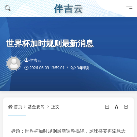
伴吉云
世界杯加时规则最新消息
伴吉云
2026-06-03 13:59:01
94阅读
首页
基金要闻
正文
标题：世界杯加时规则最新调整揭晓，足球盛宴再添悬念