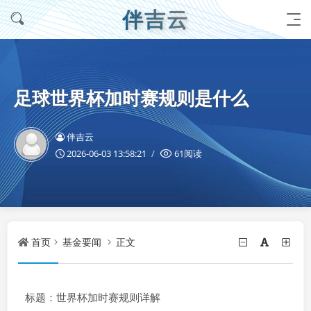
伴吉云
足球世界杯加时赛规则是什么
伴吉云
2026-06-03 13:58:21
61阅读
首页
基金要闻
正文
标题：世界杯加时赛规则详解