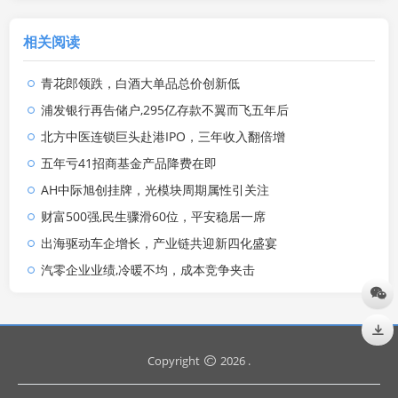
相关阅读
青花郎领跌，白酒大单品总价创新低
浦发银行再告储户,295亿存款不翼而飞五年后
北方中医连锁巨头赴港IPO，三年收入翻倍增
五年亏41招商基金产品降费在即
AH中际旭创挂牌，光模块周期属性引关注
财富500强,民生骤滑60位，平安稳居一席
出海驱动车企增长，产业链共迎新四化盛宴
汽零企业业绩,冷暖不均，成本竞争夹击
Copyright
2026 .