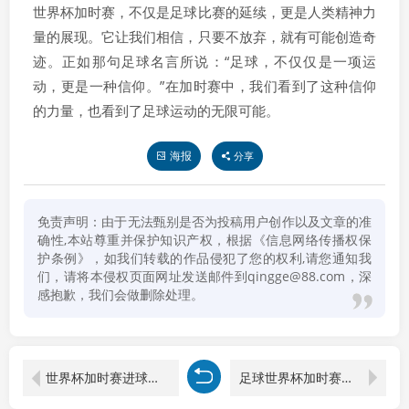
世界杯加时赛，不仅是足球比赛的延续，更是人类精神力
量的展现。它让我们相信，只要不放弃，就有可能创造奇
迹。正如那句足球名言所说：“足球，不仅仅是一项运
动，更是一种信仰。”在加时赛中，我们看到了这种信仰
的力量，也看到了足球运动的无限可能。
海报
分享
免责声明：由于无法甄别是否为投稿用户创作以及文章的准
确性,本站尊重并保护知识产权，根据《信息网络传播权保
护条例》，如我们转载的作品侵犯了您的权利,请您通知我
们，请将本侵权页面网址发送邮件到qingge@88.com，深
感抱歉，我们会做删除处理。
世界杯加时赛进球算比分吗视频
足球世界杯加时赛规则图解