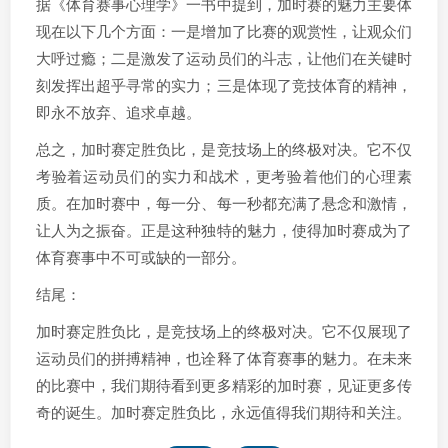
据《体育赛事心理学》一书中提到，加时赛的魅力主要体
现在以下几个方面：一是增加了比赛的观赏性，让观众们
大呼过瘾；二是激发了运动员们的斗志，让他们在关键时
刻发挥出超乎寻常的实力；三是体现了竞技体育的精神，
即永不放弃、追求卓越。
总之，加时赛定胜负比，是竞技场上的终极对决。它不仅
考验着运动员们的实力和战术，更考验着他们的心理素
质。在加时赛中，每一分、每一秒都充满了悬念和激情，
让人为之振奋。正是这种独特的魅力，使得加时赛成为了
体育赛事中不可或缺的一部分。
结尾：
加时赛定胜负比，是竞技场上的终极对决。它不仅展现了
运动员们的拼搏精神，也诠释了体育赛事的魅力。在未来
的比赛中，我们期待看到更多精彩的加时赛，见证更多传
奇的诞生。加时赛定胜负比，永远值得我们期待和关注。