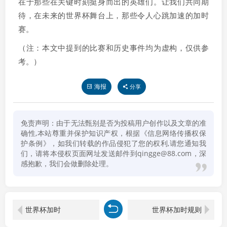
在于那些在关键时刻挺身而出的英雄们。让我们共同期
待，在未来的世界杯舞台上，那些令人心跳加速的加时
赛。
（注：本文中提到的比赛和历史事件均为虚构，仅供参
考。）
海报
分享
免责声明：由于无法甄别是否为投稿用户创作以及文章的准
确性,本站尊重并保护知识产权，根据《信息网络传播权保
护条例》，如我们转载的作品侵犯了您的权利,请您通知我
们，请将本侵权页面网址发送邮件到qingge@88.com，深
感抱歉，我们会做删除处理。
世界杯加时
世界杯加时规则