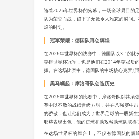
随着2026年世界杯的落幕，一场全球瞩目
队为荣誉而战，留下了无数令人难忘的瞬间。
煌的时刻。
冠军荣耀：德国队再创辉煌
在2026年世界杯的决赛中，德国队以3-1
夺得世界杯冠军，也是他们在2014年夺冠
挥。在这场比赛中，德国队的中场核心克罗斯
黑马崛起：摩洛哥队创造历史
在2026年世界杯的比赛中，摩洛哥队以其
赛中以不败的战绩晋级八强，并在八强赛中击
的骄傲，也让他们成为了世界足球的一股新生
耶赫表现出色，他的进球和助攻帮助球队取得
在这场世界杯的舞台上，不仅有德国队的辉