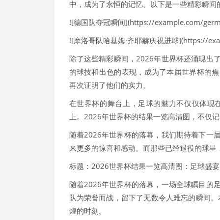
中，成为了永恒的记忆。以下是一些精彩瞬间
![德国队夺冠瞬间](https://example.com/germa
![摩洛哥队哈基姆·齐耶赫庆祝进球](https://example.
除了这些精彩瞬间，2026年世界杯还涌现
的球技和出色的表现，成为了本届世界杯的焦
再次证明了他们的实力。
在世界杯的舞台上，足球的魅力不仅仅体现
上。2026年世界杯的结果一览高清图，不仅
随着2026年世界杯的落幕，我们期待着下
来更多的惊喜和感动。而那些已经退役的球星
标题：2026世界杯结果一览高清图：足球盛
随着2026年世界杯的落幕，一场全球瞩目
队为荣誉而战，留下了无数令人难忘的瞬间。
煌的时刻。