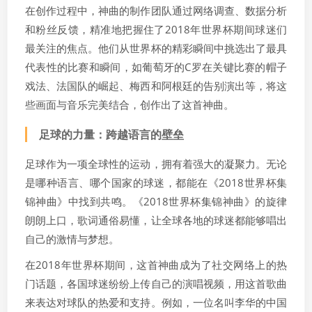
在创作过程中，神曲的制作团队通过网络调查、数据分析
和粉丝反馈，精准地把握住了2018年世界杯期间球迷们
最关注的焦点。他们从世界杯的精彩瞬间中挑选出了最具
代表性的比赛和瞬间，如葡萄牙的C罗在关键比赛的帽子
戏法、法国队的崛起、梅西和阿根廷的告别演出等，将这
些画面与音乐完美结合，创作出了这首神曲。
足球的力量：跨越语言的壁垒
足球作为一项全球性的运动，拥有着强大的凝聚力。无论
是哪种语言、哪个国家的球迷，都能在《2018世界杯集
锦神曲》中找到共鸣。《2018世界杯集锦神曲》的旋律
朗朗上口，歌词通俗易懂，让全球各地的球迷都能够唱出
自己的激情与梦想。
在2018年世界杯期间，这首神曲成为了社交网络上的热
门话题，各国球迷纷纷上传自己的演唱视频，用这首歌曲
来表达对球队的热爱和支持。例如，一位名叫李华的中国