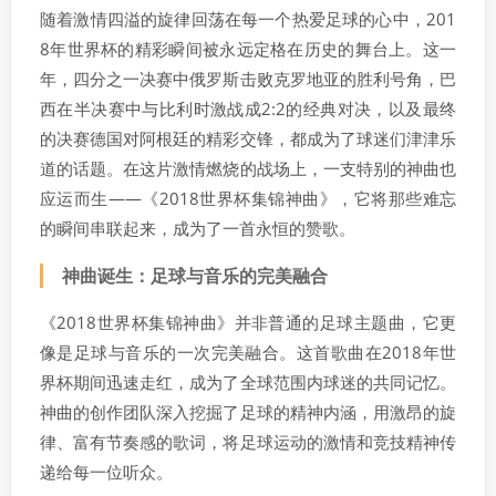
随着激情四溢的旋律回荡在每一个热爱足球的心中，201
8年世界杯的精彩瞬间被永远定格在历史的舞台上。这一
年，四分之一决赛中俄罗斯击败克罗地亚的胜利号角，巴
西在半决赛中与比利时激战成2:2的经典对决，以及最终
的决赛德国对阿根廷的精彩交锋，都成为了球迷们津津乐
道的话题。在这片激情燃烧的战场上，一支特别的神曲也
应运而生——《2018世界杯集锦神曲》，它将那些难忘
的瞬间串联起来，成为了一首永恒的赞歌。
神曲诞生：足球与音乐的完美融合
《2018世界杯集锦神曲》并非普通的足球主题曲，它更
像是足球与音乐的一次完美融合。这首歌曲在2018年世
界杯期间迅速走红，成为了全球范围内球迷的共同记忆。
神曲的创作团队深入挖掘了足球的精神内涵，用激昂的旋
律、富有节奏感的歌词，将足球运动的激情和竞技精神传
递给每一位听众。