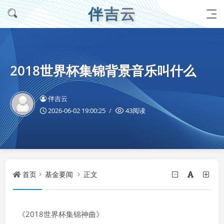
伴吉云
2018世界杯集锦背景音乐叫什么
伴吉云
2026-06-02 19:00:25
43阅读
首页
基金要闻
正文
《2018世界杯集锦神曲》