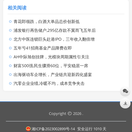
相关阅读
青花郎领跌，白酒大单品总价创新低
浦发银行再告储户,295亿存款不翼而飞五年后
北方中医连锁巨头赴港IPO，三年收入翻倍增
五年亏41招商基金产品降费在即
AH中际旭创挂牌，光模块周期属性引关注
财富500强,民生骤滑60位，平安稳居一席
出海驱动车企增长，产业链共迎新四化盛宴
汽零企业业绩,冷暖不均，成本竞争夹击
Copyright
2026 .
湘ICP备2023002899号-14
安全运行
1010
天