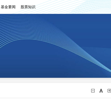
基金要闻
股票知识