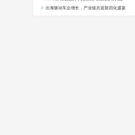
出海驱动车企增长，产业链共迎新四化盛宴