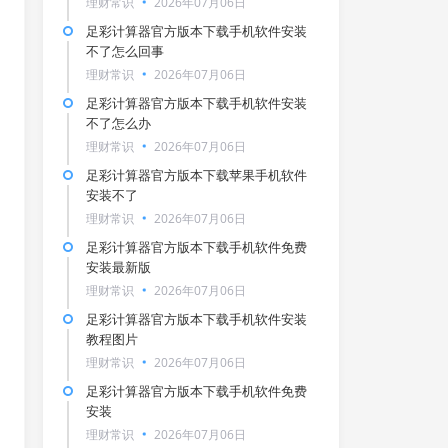
理财常识
2026年07月06日
足彩计算器官方版本下载手机软件安装
不了怎么回事
理财常识
2026年07月06日
足彩计算器官方版本下载手机软件安装
不了怎么办
理财常识
2026年07月06日
足彩计算器官方版本下载苹果手机软件
安装不了
理财常识
2026年07月06日
足彩计算器官方版本下载手机软件免费
安装最新版
理财常识
2026年07月06日
足彩计算器官方版本下载手机软件安装
教程图片
理财常识
2026年07月06日
足彩计算器官方版本下载手机软件免费
安装
理财常识
2026年07月06日