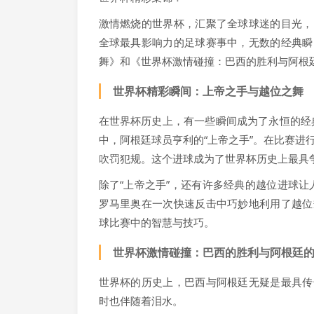
激情燃烧的世界杯，汇聚了全球球迷的目光，
全球最具影响力的足球赛事中，无数的经典瞬
舞》和《世界杯激情碰撞：巴西的胜利与阿根
世界杯精彩瞬间：上帝之手与越位之舞
在世界杯历史上，有一些瞬间成为了永恒的经
中，阿根廷球员亨利的“上帝之手”。在比赛进
吹罚犯规。这个进球成为了世界杯历史上最具争
除了“上帝之手”，还有许多经典的越位进球让
罗马里奥在一次快速反击中巧妙地利用了越位
球比赛中的智慧与技巧。
世界杯激情碰撞：巴西的胜利与阿根廷
世界杯的历史上，巴西与阿根廷无疑是最具传
时也伴随着泪水。