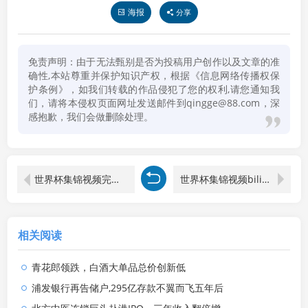
海报
分享
免责声明：由于无法甄别是否为投稿用户创作以及文章的准
确性,本站尊重并保护知识产权，根据《信息网络传播权保
护条例》，如我们转载的作品侵犯了您的权利,请您通知我
们，请将本侵权页面网址发送邮件到qingge@88.com，深
感抱歉，我们会做删除处理。
世界杯集锦视频完整版
世界杯集锦视频bilibili
相关阅读
青花郎领跌，白酒大单品总价创新低
浦发银行再告储户,295亿存款不翼而飞五年后