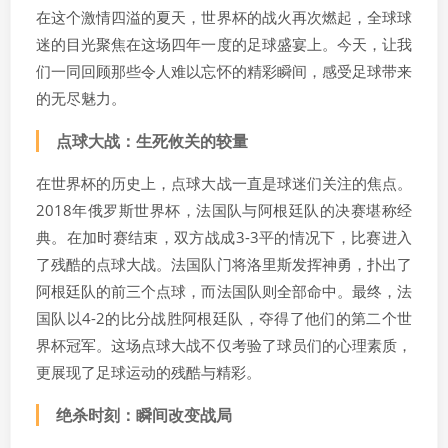
在这个激情四溢的夏天，世界杯的战火再次燃起，全球球
迷的目光聚焦在这场四年一度的足球盛宴上。今天，让我
们一同回顾那些令人难以忘怀的精彩瞬间，感受足球带来
的无尽魅力。
点球大战：生死攸关的较量
在世界杯的历史上，点球大战一直是球迷们关注的焦点。
2018年俄罗斯世界杯，法国队与阿根廷队的决赛堪称经
典。在加时赛结束，双方战成3-3平的情况下，比赛进入
了残酷的点球大战。法国队门将洛里斯发挥神勇，扑出了
阿根廷队的前三个点球，而法国队则全部命中。最终，法
国队以4-2的比分战胜阿根廷队，夺得了他们的第二个世
界杯冠军。这场点球大战不仅考验了球员们的心理素质，
更展现了足球运动的残酷与精彩。
绝杀时刻：瞬间改变战局