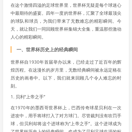
在这个激情四溢的足球世界里，世界杯无疑是每个球迷心
中最期待的盛宴。四年一度的世界杯，汇聚了全球最顶尖
的球队和球员，为我们带来了无数难忘的精彩瞬间。今
天，就让我们一同回顾世界杯集锦大全集，重温那些激动
人心的精彩瞬间。
一、世界杯历史上的经典瞬间
世界杯自1930年首届举办以来，已经走过了近百年的辉
煌历程。在这漫长的岁月里，无数经典瞬间被永远定格在
历史的画卷中。以下，我们就来回顾几个令人难忘的时
刻。
1. 贝利“上帝之手”
在1970年的墨西哥世界杯上，巴西传奇球星贝利在一次
进攻中，用手将球打入了对方球门。尽管裁判没有吹罚手
球，但贝利却将这个进球称为“上帝之手”。这个进球成为
了世界杯历史上的经典瞬间，也成为了贝利足球生涯的标