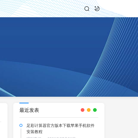
最近发表
足彩计算器官方版本下载苹果手机软件
安装教程