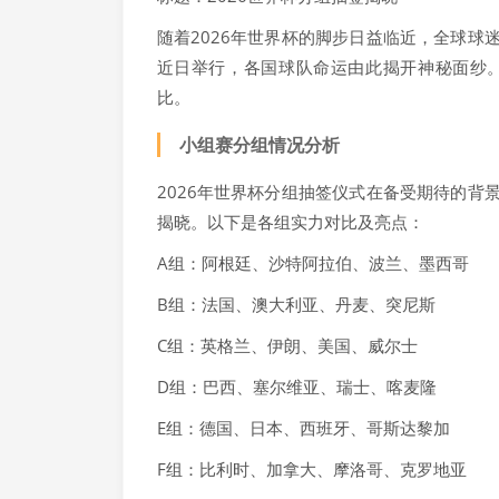
随着2026年世界杯的脚步日益临近，全球
近日举行，各国球队命运由此揭开神秘面纱
比。
小组赛分组情况分析
2026年世界杯分组抽签仪式在备受期待的
揭晓。以下是各组实力对比及亮点：
A组：阿根廷、沙特阿拉伯、波兰、墨西哥
B组：法国、澳大利亚、丹麦、突尼斯
C组：英格兰、伊朗、美国、威尔士
D组：巴西、塞尔维亚、瑞士、喀麦隆
E组：德国、日本、西班牙、哥斯达黎加
F组：比利时、加拿大、摩洛哥、克罗地亚