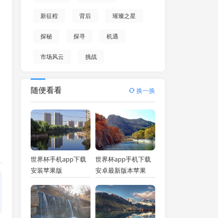
新征程
背后
璀璨之星
探秘
探寻
机遇
市场风云
挑战
随便看看
换一换
世界杯手机app下载
世界杯app手机下载
安装苹果版
安卓最新版本苹果