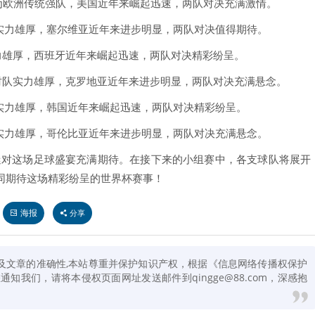
作为欧洲传统强队，美国近年来崛起迅速，两队对决充满激情。
队实力雄厚，塞尔维亚近年来进步明显，两队对决值得期待。
实力雄厚，西班牙近年来崛起迅速，两队对决精彩纷呈。
利时队实力雄厚，克罗地亚近年来进步明显，两队对决充满悬念。
队实力雄厚，韩国近年来崛起迅速，两队对决精彩纷呈。
队实力雄厚，哥伦比亚近年来进步明显，两队对决充满悬念。
球迷对这场足球盛宴充满期待。在接下来的小组赛中，各支球队将展开
同期待这场精彩纷呈的世界杯赛事！
海报
分享
及文章的准确性,本站尊重并保护知识产权，根据《信息网络传播权保护
知我们，请将本侵权页面网址发送邮件到qingge@88.com，深感抱