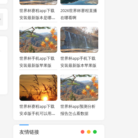
世界杯赛程app下载
2026世界杯赛程直播
安装最新版本是哪个
在哪看啊
软件
世界杯手机app下载
世界杯app手机下载
安装最新版苹果版
安装最新版本苹果版
世界杯赛程app下载
世界杯app预测分析
安卓版手机可以用吗
报告怎么看数据
安全吗安全吗
友情链接