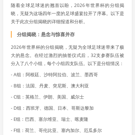
随着全球足球迷的翘首以盼，2026年世界杯的分组揭
晓，无疑为这场四年一度的足球盛宴拉开了序幕。以下是
关于此次分组揭晓的详细报道和分析。
分组揭晓：悬念与惊喜并存
2026年世界杯的分组揭晓，无疑为全球足球迷带来了极
大的悬念。在经过激烈的抽签仪式后，32支参赛队伍被
分入了八个小组，每个小组四支队伍。以下是分组情况：
- A组：阿根廷、沙特阿拉伯、波兰、墨西哥
- B组：法国、丹麦、突尼斯、澳大利亚
- C组：英格兰、伊朗、美国、威尔士
- D组：西班牙、德国、日本、哥斯达黎加
- E组：巴西、塞尔维亚、瑞士、喀麦隆
- F组：荷兰、哥伦比亚、塞内加尔、厄瓜多尔