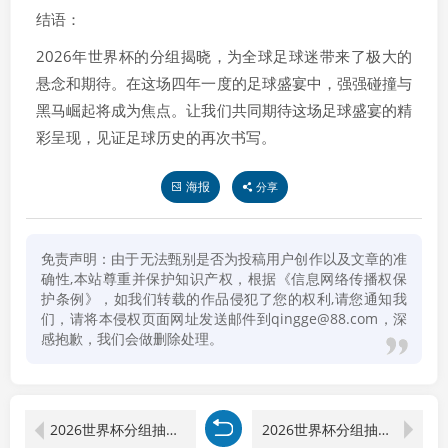
结语：
2026年世界杯的分组揭晓，为全球足球迷带来了极大的
悬念和期待。在这场四年一度的足球盛宴中，强强碰撞与
黑马崛起将成为焦点。让我们共同期待这场足球盛宴的精
彩呈现，见证足球历史的再次书写。
海报
分享
免责声明：由于无法甄别是否为投稿用户创作以及文章的准
确性,本站尊重并保护知识产权，根据《信息网络传播权保
护条例》，如我们转载的作品侵犯了您的权利,请您通知我
们，请将本侵权页面网址发送邮件到qingge@88.com，深
感抱歉，我们会做删除处理。
2026世界杯分组抽签将举行
2026世界杯分组抽签结果查询